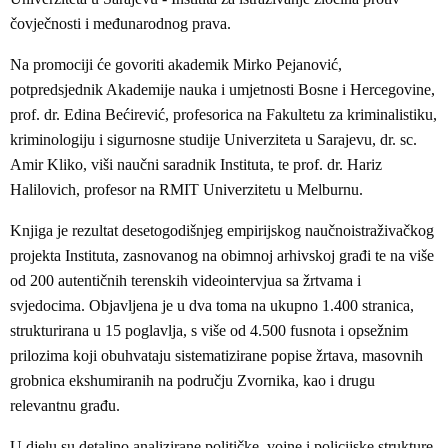
čovječnosti i međunarodnog prava.
Na promociji će govoriti akademik Mirko Pejanović,
potpredsjednik Akademije nauka i umjetnosti Bosne i Hercegovine,
prof. dr. Edina Bećirević, profesorica na Fakultetu za kriminalistiku,
kriminologiju i sigurnosne studije Univerziteta u Sarajevu, dr. sc.
Amir Kliko, viši naučni saradnik Instituta, te prof. dr. Hariz
Halilovich, profesor na RMIT Univerzitetu u Melburnu.
Knjiga je rezultat desetogodišnjeg empirijskog naučnoistraživačkog
projekta Instituta, zasnovanog na obimnoj arhivskoj građi te na više
od 200 autentičnih terenskih videointervjua sa žrtvama i
svjedocima. Objavljena je u dva toma na ukupno 1.400 stranica,
strukturirana u 15 poglavlja, s više od 4.500 fusnota i opsežnim
prilozima koji obuhvataju sistematizirane popise žrtava, masovnih
grobnica ekshumiranih na području Zvornika, kao i drugu
relevantnu građu.
U djelu su detaljno analizirane političke, vojne i policijske strukture