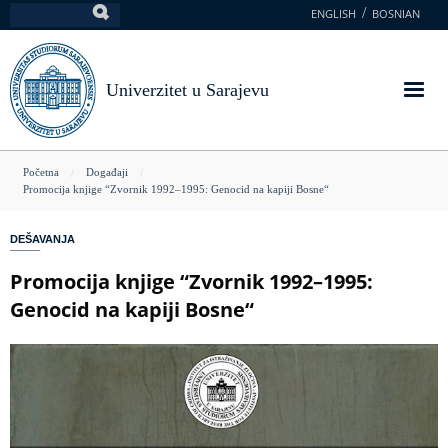
Skoči
ENGLISH
BOSNIAN
Pretraga
na
glavni
sadržaj
Univerzitet u Sarajevu
You
Početna
Događaji
Promocija knjige “Zvornik 1992–1995: Genocid na kapiji Bosne“
are
here
DEŠAVANJA
Promocija knjige “Zvornik 1992–1995:
Genocid na kapiji Bosne“