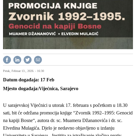
Petak, Februar 13., 2026. - 16:30
Datum događaja
17
Feb
Mjesto događaja
Vijećnica, Sarajevo
U sarajevskoj Vijećnici u utorak 17. februara s početkom u 18.30
sati, bit će održana promocija knjige “Zvornik 1992–1995: Genocid
na kapiji Bosne“, autora dr. sc. Muamera Džananovića i dr. sc.
Elvedina Mulagića. Djelo je nedavno objavljeno u izdanju
Univerziteta u Sarajevu - Institita za istraživanje zločina protiv