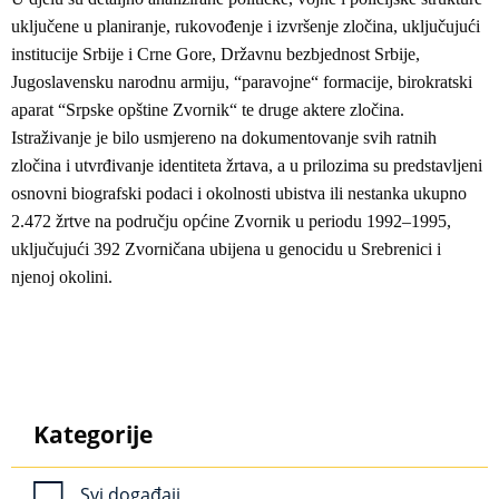
uključene u planiranje, rukovođenje i izvršenje zločina, uključujući
institucije Srbije i Crne Gore, Državnu bezbjednost Srbije,
Jugoslavensku narodnu armiju, “paravojne“ formacije, birokratski
aparat “Srpske opštine Zvornik“ te druge aktere zločina.
Istraživanje je bilo usmjereno na dokumentovanje svih ratnih
zločina i utvrđivanje identiteta žrtava, a u prilozima su predstavljeni
osnovni biografski podaci i okolnosti ubistva ili nestanka ukupno
2.472 žrtve na području općine Zvornik u periodu 1992–1995,
uključujući 392 Zvorničana ubijena u genocidu u Srebrenici i
njenoj okolini.
Kategorije
Svi događaji