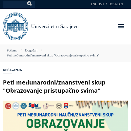
Skoči
ENGLISH
BOSNIAN
Pretraga
na
glavni
sadržaj
Univerzitet u Sarajevu
You
Početna
Događaji
Peti međunarodni/znanstveni skup "Obrazovanje pristupačno svima"
are
here
DEŠAVANJA
Peti međunarodni/znanstveni skup
"Obrazovanje pristupačno svima"