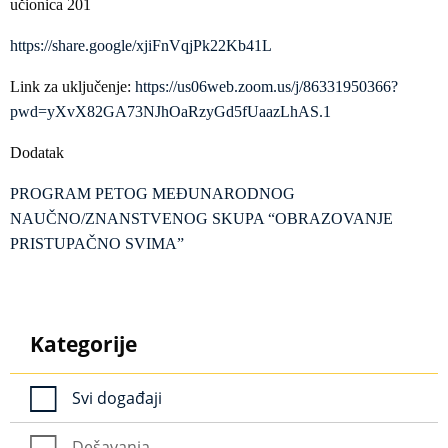
učionica 201
https://share.google/xjiFnVqjPk22Kb41L
Link za uključenje:
https://us06web.zoom.us/j/86331950366?
pwd=yXvX82GA73NJhOaRzyGd5fUaazLhAS.1
Dodatak
PROGRAM PETOG MEĐUNARODNOG
NAUČNO/ZNANSTVENOG SKUPA “OBRAZOVANJE
PRISTUPAČNO SVIMA”
Kategorije
Svi događaji
Dešavanja