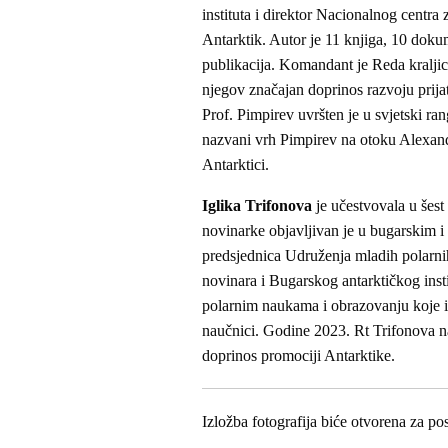
instituta i direktor Nacionalnog centra
Antarktik. Autor je 11 knjiga, 10 doku
publikacija. Komandant je Reda kraljic
njegov značajan doprinos razvoju prija
Prof. Pimpirev uvršten je u svjetski ran
nazvani vrh Pimpirev na otoku Alexand
Antarktici.
Iglika Trifonova
je učestvovala u šest
novinarke objavljivan je u bugarskim 
predsjednica Udruženja mladih polarn
novinara i Bugarskog antarktičkog insti
polarnim naukama i obrazovanju koje in
naučnici. Godine 2023. Rt Trifonova na
doprinos promociji Antarktike.
Izložba fotografija biće otvorena za p