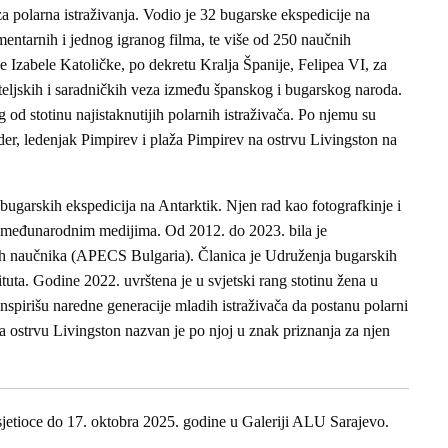
 za polarna istraživanja. Vodio je 32 bugarske ekspedicije na
mentarnih i jednog igranog filma, te više od 250 naučnih
e Izabele Katoličke, po dekretu Kralja Španije, Felipea VI, za
teljskih i saradničkih veza između španskog i bugarskog naroda.
g od stotinu najistaknutijih polarnih istraživača. Po njemu su
er, ledenjak Pimpirev i plaža Pimpirev na ostrvu Livingston na
 bugarskih ekspedicija na Antarktik. Njen rad kao fotografkinje i
i međunarodnim medijima. Od 2012. do 2023. bila je
ih naučnika (APECS Bulgaria). Članica je Udruženja bugarskih
tuta. Godine 2022. uvrštena je u svjetski rang stotinu žena u
spirišu naredne generacije mladih istraživača da postanu polarni
 ostrvu Livingston nazvan je po njoj u znak priznanja za njen
osjetioce do 17. oktobra 2025. godine u Galeriji ALU Sarajevo.