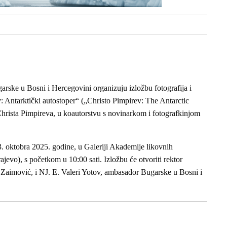
rske u Bosni i Hercegovini organizuju izložbu fotografija i
v: Antarktički autostoper“ („Christo Pimpirev: The Antarctic
 Christa Pimpireva, u koautorstvu s novinarkom i fotografkinjom
3. oktobra 2025. godine, u Galeriji Akademije likovnih
jevo), s početkom u 10:00 sati. Izložbu će otvoriti rektor
ik Zaimović, i NJ. E. Valeri Yotov, ambasador Bugarske u Bosni i