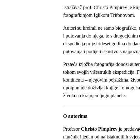
Istraživač prof. Christo Pimpirev je k
fotografkinjom Iglikom Trifonovom.
Autori su kreirali ne samo biografsko,
i putovanja do njega, te s dragocjenim 
ekspedicija prije trideset godina do da
putovanja i podijeli iskustvo s najpoz
Prateća izložba fotografija donosi auten
tokom svojih višestrukih ekspedicija. 
kontinenta – njegovim pejzažima, život
upotpunjuje doživljaj knjige i omoguća
života na krajnjem jugu planete.
O autorima
Profesor
Christo Pimpirev
je predava
naučnik i jedan od najistaknutijih svje