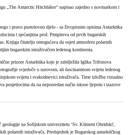
njigu „The Antarctic Hitchhiker“ napisao zajedno s novinarkom i
 nego i pravo pustolovno djelo - sa živopisnim opisima Antarktika
utiscima i sjećanjima prof. Pimpireva od prvih bugarskih
nas. Knjiga čitatelju omogućava da osjeti atmosferu polarnih
natijim bugarskim istraživačem ledenog kontinenta.
tične prizore Antarktika koje je zabilježila Iglika Trifonova
Fotografije svjedoče o surovom, ali fascinantnom svijetu ledenog
injskom svijetu i svakodnevici istraživača. Time izložba vizualno
va posjetiocima da na neposredan način iskuse ljepotu i izazove
č geologije na Sofijskom univerzitetu ‘Sv. Kliment Ohridski',
tskih polarnih istraživača. Predsjednik je Bugarskog antarktičkog