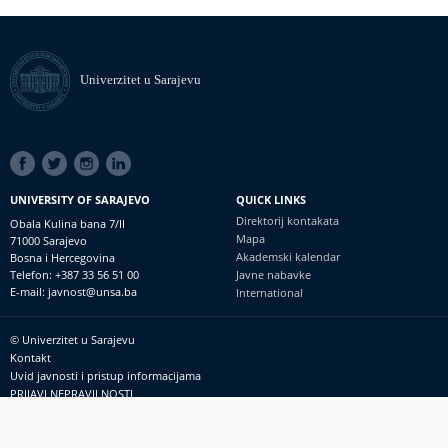
Univerzitet u Sarajevu
SOCIAL
LINKS
UNIVERSITY OF SARAJEVO
QUICK LINKS
Direktorij kontakata
Obala Kulina bana 7/II
Mapa
71000 Sarajevo
Akademski kalendar
Bosna i Hercegovina
Telefon: +387 33 56 51 00
Javne nabavke
E-mail: javnost@unsa.ba
International
© Univerzitet u Sarajevu
Footer
Kontakt
meni
Uvid javnosti i pristup informacijama
PRIJAVI NEPRAVILNOSTI
RSS
prijavikorupciju@unsa.ba