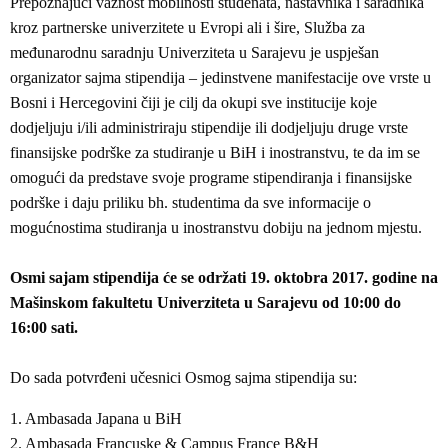
Prepoznajući važnost mobilnosti studenata, nastavnika i saradnika
kroz partnerske univerzitete u Evropi ali i šire, Služba za
međunarodnu saradnju Univerziteta u Sarajevu je uspješan
organizator sajma stipendija – jedinstvene manifestacije ove vrste u
Bosni i Hercegovini čiji je cilj da okupi sve institucije koje
dodjeljuju i/ili administriraju stipendije ili dodjeljuju druge vrste
finansijske podrške za studiranje u BiH i inostranstvu, te da im se
omogući da predstave svoje programe stipendiranja i finansijske
podrške i daju priliku bh. studentima da sve informacije o
mogućnostima studiranja u inostranstvu dobiju na jednom mjestu.
Osmi sajam stipendija će se održati 19. oktobra 2017. godine na
Mašinskom fakultetu Univerziteta u Sarajevu od 10:00 do
16:00 sati.
Do sada potvrđeni učesnici Osmog sajma stipendija su:
1. Ambasada Japana u BiH
2. Ambasada Francuske & Campus France B&H