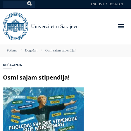
Skoči
ENGLISH
BOSNIAN
Pretraga
na
glavni
sadržaj
Univerzitet u Sarajevu
You
Početna
Događaji
Osmi sajam stipendija!
are
DEŠAVANJA
here
Osmi sajam stipendija!