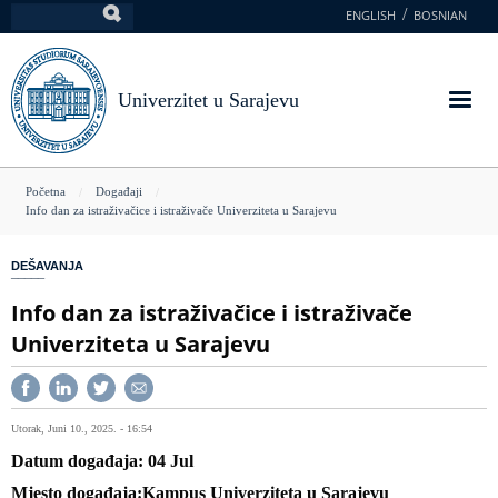
Skoči
ENGLISH
BOSNIAN
Pretraga
na
glavni
sadržaj
Univerzitet u Sarajevu
You
Početna
Događaji
Info dan za istraživačice i istraživače Univerziteta u Sarajevu
are
here
DEŠAVANJA
Info dan za istraživačice i istraživače
Univerziteta u Sarajevu
Utorak, Juni 10., 2025. - 16:54
Datum događaja
04
Jul
Mjesto događaja
Kampus Univerziteta u Sarajevu