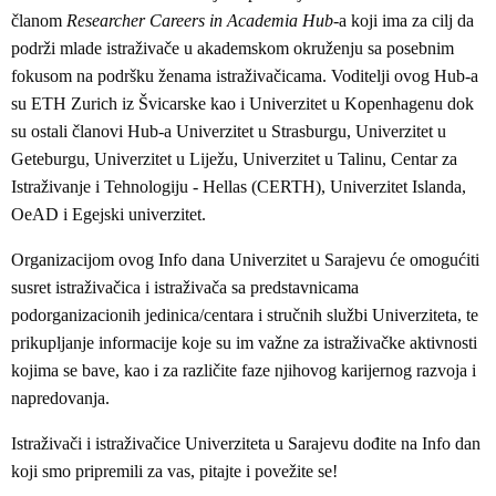
članom
Researcher Careers in Academia Hub-
a koji ima za cilj da
podrži mlade istraživače u akademskom okruženju sa posebnim
fokusom na podršku ženama istraživačicama. Voditelji ovog Hub-a
su ETH Zurich iz Švicarske kao i Univerzitet u Kopenhagenu dok
su ostali članovi Hub-a Univerzitet u Strasburgu, Univerzitet u
Geteburgu, Univerzitet u Liježu, Univerzitet u Talinu, Centar za
Istraživanje i Tehnologiju - Hellas (CERTH), Univerzitet Islanda,
OeAD i Egejski univerzitet.
Organizacijom ovog Info dana Univerzitet u Sarajevu će omogućiti
susret istraživačica i istraživača sa predstavnicama
podorganizacionih jedinica/centara i stručnih službi Univerziteta, te
prikupljanje informacije koje su im važne za istraživačke aktivnosti
kojima se bave, kao i za različite faze njihovog karijernog razvoja i
napredovanja.
Istraživači i istraživačice Univerziteta u Sarajevu dođite na Info dan
koji smo pripremili za vas, pitajte i povežite se!