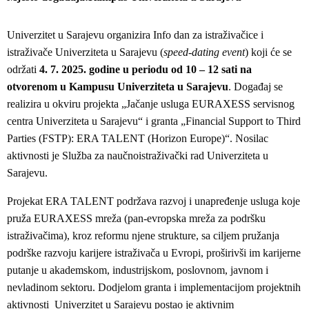
Univerzitet u Sarajevu organizira Info dan za istraživačice i
istraživače Univerziteta u Sarajevu (
speed-dating event
) koji će se
održati
4. 7. 2025. godine u periodu od 10 – 12 sati na
otvorenom u Kampusu Univerziteta u Sarajevu
. Događaj se
realizira u okviru projekta „Jačanje usluga EURAXESS servisnog
centra Univerziteta u Sarajevu“ i granta „Financial Support to Third
Parties (FSTP): ERA TALENT (Horizon Europe)“. Nosilac
aktivnosti je Služba za naučnoistraživački rad Univerziteta u
Sarajevu.
Projekat ERA TALENT podržava razvoj i unapređenje usluga koje
pruža EURAXESS mreža (pan-evropska mreža za podršku
istraživačima), kroz reformu njene strukture, sa ciljem pružanja
podrške razvoju karijere istraživača u Evropi, proširivši im karijerne
putanje u akademskom, industrijskom, poslovnom, javnom i
nevladinom sektoru. Dodjelom granta i implementacijom projektnih
aktivnosti Univerzitet u Sarajevu postao je aktivnim