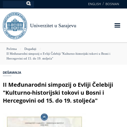
Skoči
ENGLISH
BOSNIAN
Pretraga
na
glavni
sadržaj
Univerzitet u Sarajevu
You
Početna
Događaji
II Međunarodni simpozij o Evliji Čelebiji "Kulturno-historijski tokovi u Bosni i
are
Hercegovini od 15. do 19. stoljeća"
here
DEŠAVANJA
II Međunarodni simpozij o Evliji Čelebiji
"Kulturno-historijski tokovi u Bosni i
Hercegovini od 15. do 19. stoljeća"