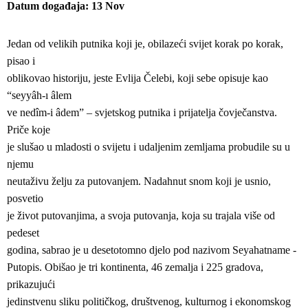
Datum događaja
13
Nov
Jedan od velikih putnika koji je, obilazeći svijet korak po korak,
pisao i
oblikovao historiju, jeste Evlija Čelebi, koji sebe opisuje kao
“seyyâh-ı âlem
ve nedîm-i âdem” – svjetskog putnika i prijatelja čovječanstva.
Priče koje
je slušao u mladosti o svijetu i udaljenim zemljama probudile su u
njemu
neutaživu želju za putovanjem. Nadahnut snom koji je usnio,
posvetio
je život putovanjima, a svoja putovanja, koja su trajala više od
pedeset
godina, sabrao je u desetotomno djelo pod nazivom Seyahatname -
Putopis. Obišao je tri kontinenta, 46 zemalja i 225 gradova,
prikazujući
jedinstvenu sliku političkog, društvenog, kulturnog i ekonomskog