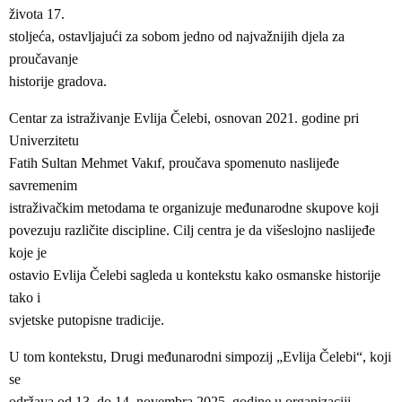
života 17.
stoljeća, ostavljajući za sobom jedno od najvažnijih djela za
proučavanje
historije gradova.
Centar za istraživanje Evlija Čelebi, osnovan 2021. godine pri
Univerzitetu
Fatih Sultan Mehmet Vakıf, proučava spomenuto naslijeđe
savremenim
istraživačkim metodama te organizuje međunarodne skupove koji
povezuju različite discipline. Cilj centra je da višeslojno naslijeđe
koje je
ostavio Evlija Čelebi sagleda u kontekstu kako osmanske historije
tako i
svjetske putopisne tradicije.
U tom kontekstu, Drugi međunarodni simpozij „Evlija Čelebi“, koji
se
održava od 13. do 14. novembra 2025. godine u organizaciji