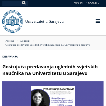
Skoči
ENGLISH
BOSNIAN
Pretraga
na
glavni
sadržaj
Univerzitet u Sarajevu
You
Početna
Događaji
Gostujuća predavanja uglednih svjetskih naučnika na Univerzitetu u Sarajevu
are
here
DEŠAVANJA
Gostujuća predavanja uglednih svjetskih
naučnika na Univerzitetu u Sarajevu