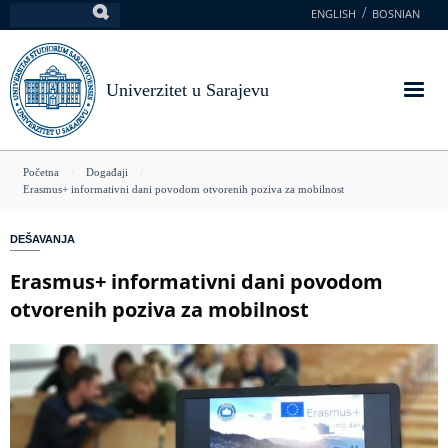
Skoči
ENGLISH
BOSNIAN
Pretraga
na
glavni
sadržaj
Univerzitet u Sarajevu
You
Početna
Događaji
Erasmus+ informativni dani povodom otvorenih poziva za mobilnost
are
here
DEŠAVANJA
Erasmus+ informativni dani povodom
otvorenih poziva za mobilnost