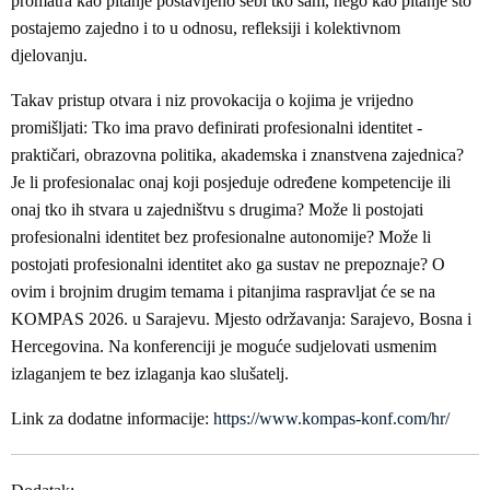
promatra kao pitanje postavljeno sebi tko sam, nego kao pitanje što
postajemo zajedno i to u odnosu, refleksiji i kolektivnom
djelovanju.
Takav pristup otvara i niz provokacija o kojima je vrijedno
promišljati: Tko ima pravo definirati profesionalni identitet -
praktičari, obrazovna politika, akademska i znanstvena zajednica?
Je li profesionalac onaj koji posjeduje određene kompetencije ili
onaj tko ih stvara u zajedništvu s drugima? Može li postojati
profesionalni identitet bez profesionalne autonomije? Može li
postojati profesionalni identitet ako ga sustav ne prepoznaje? O
ovim i brojnim drugim temama i pitanjima raspravljat će se na
KOMPAS 2026. u Sarajevu. Mjesto održavanja: Sarajevo, Bosna i
Hercegovina. Na konferenciji je moguće sudjelovati usmenim
izlaganjem te bez izlaganja kao slušatelj.
Link za dodatne informacije:
https://www.kompas-konf.com/
hr/