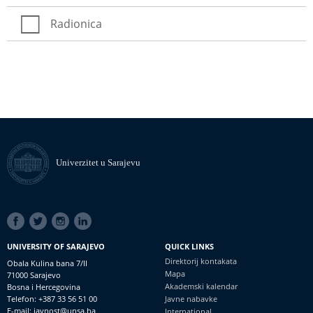
Radionica
Univerzitet u Sarajevu
SOCIAL
LINKS
UNIVERSITY OF SARAJEVO
QUICK LINKS
Direktorij kontakata
Obala Kulina bana 7/II
Mapa
71000 Sarajevo
Akademski kalendar
Bosna i Hercegovina
Telefon: +387 33 56 51 00
Javne nabavke
E-mail: javnost@unsa.ba
International