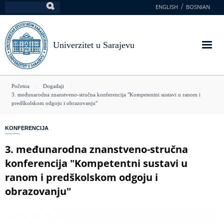
Skoči
ENGLISH
BOSNIAN
Pretraga
na
glavni
sadržaj
Univerzitet u Sarajevu
You
Početna
Događaji
3. međunarodna znanstveno-stručna konferencija "Kompetentni sustavi u ranom i
are
predškolskom odgoju i obrazovanju"
here
KONFERENCIJA
3. međunarodna znanstveno-stručna
konferencija "Kompetentni sustavi u
ranom i predškolskom odgoju i
obrazovanju"