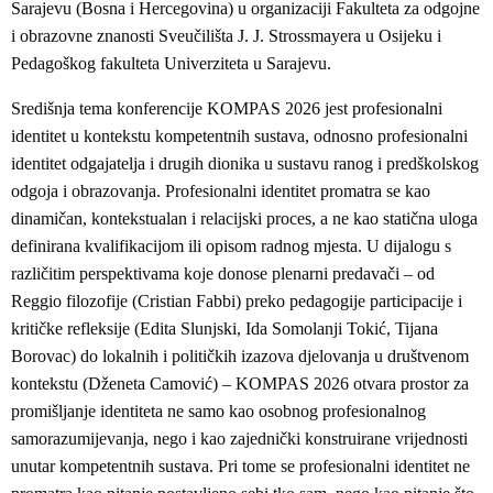
Sarajevu (Bosna i Hercegovina) u organizaciji Fakulteta za odgojne
i obrazovne znanosti Sveučilišta J. J. Strossmayera u Osijeku i
Pedagoškog fakulteta Univerziteta u Sarajevu.
Središnja tema konferencije KOMPAS 2026 jest profesionalni
identitet u kontekstu kompetentnih sustava, odnosno profesionalni
identitet odgajatelja i drugih dionika u sustavu ranog i predškolskog
odgoja i obrazovanja. Profesionalni identitet promatra se kao
dinamičan, kontekstualan i relacijski proces, a ne kao statična uloga
definirana kvalifikacijom ili opisom radnog mjesta. U dijalogu s
različitim perspektivama koje donose plenarni predavači – od
Reggio filozofije (Cristian Fabbi) preko pedagogije participacije i
kritičke refleksije (Edita Slunjski, Ida Somolanji Tokić, Tijana
Borovac) do lokalnih i političkih izazova djelovanja u društvenom
kontekstu (Dženeta Camović) – KOMPAS 2026 otvara prostor za
promišljanje identiteta ne samo kao osobnog profesionalnog
samorazumijevanja, nego i kao zajednički konstruirane vrijednosti
unutar kompetentnih sustava. Pri tome se profesionalni identitet ne