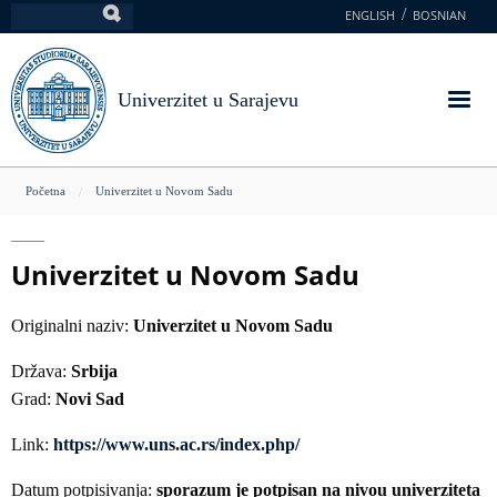
Skoči
ENGLISH
BOSNIAN
Pretraga
na
glavni
sadržaj
Univerzitet u Sarajevu
You
Početna
Univerzitet u Novom Sadu
are
here
Univerzitet u Novom Sadu
Originalni naziv:
Univerzitet u Novom Sadu
Država:
Srbija
Grad:
Novi Sad
Link:
https://www.uns.ac.rs/index.php/
Datum potpisivanja:
sporazum je potpisan na nivou univerziteta