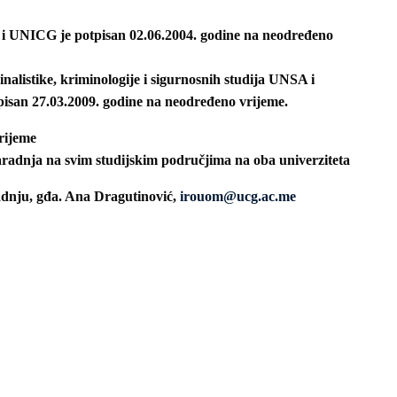
 UNICG je potpisan 02.06.2004. godine na neodređeno
alistike, kriminologije i sigurnosnih studija UNSA i
isan 27.03.2009. godine na neodređeno vrijeme.
rijeme
adnja na svim studijskim područjima na oba univerziteta
dnju, gđa. Ana Dragutinović,
irouom@ucg.ac.me