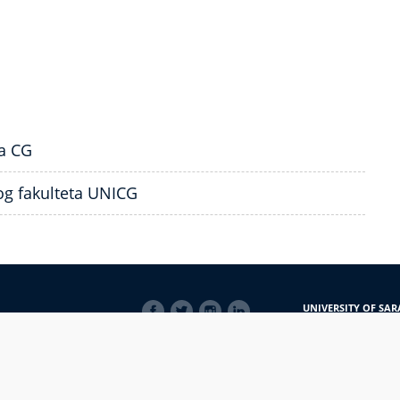
a CG
g fakulteta UNICG
SOCIAL
UNIVERSITY OF SAR
LINKS
Obala Kulina bana 7/
71000 Sarajevo
Bosna i Hercegovina
Telefon: +387 33 56 5
E-mail: javnost@uns