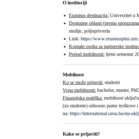
O instituciji
Erasmus destinacija:
Univerzitet u 
Dostupne oblasti (prema sporazumu
studije, poljoprivreda
Link:
https://www.erasmusplus.um.si
Kontakt osoba sa partnerske instituc
Period mobilnosti:
ljetni semestar 
Mobilnost
Ko se može prijaviti:
studenti
Vrsta mobilnosti:
bachelor, master, Ph
Finansijska podrška:
mobilnost uključuj
(za studente) odnosno putne troškove i 
na:
https://international.unsa.ba/sta-uk
Kako se prijaviti?