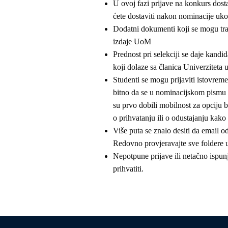
U ovoj fazi prijave na konkurs dos
ćete dostaviti nakon nominacije ukoli
Dodatni dokumenti koji se mogu traž
izdaje UoM
Prednost pri selekciji se daje kandida
koji dolaze sa članica Univerziteta 
Studenti se mogu prijaviti istovrem
bitno da se u nominacijskom pismu oz
su prvo dobili mobilnost za opciju br
o prihvatanju ili o odustajanju kako 
Više puta se znalo desiti da email o
Redovno provjeravajte sve foldere 
Nepotpune prijave ili netačno isp
prihvatiti.