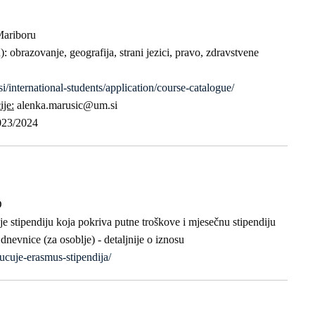
Mariboru
)
: obrazovanje, geografija, strani jezici, pravo, zdravstvene
/international-students/application/course-catalogue/
ije:
alenka.marusic@um.si
2023/2024
D
e stipendiju koja pokriva putne troškove i mjesečnu stipendiju
dnevnice (za osoblje) - detaljnije o iznosu
ljucuje-erasmus-stipendija/