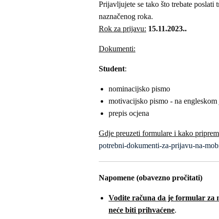
Prijavljujete se tako što trebate posla
naznačenog roka.
Rok za prijavu:
15.11.2023..
Dokumenti:
Student
:
nominacijsko pismo
motivacijsko pismo - na engleskom 
prepis ocjena
Gdje preuzeti formulare i kako priprem
potrebni-dokumenti-za-prijavu-na-mobi
Napomene (obavezno pročitati)
Vodite računa da je formular za 
neće biti prihvaćene
.