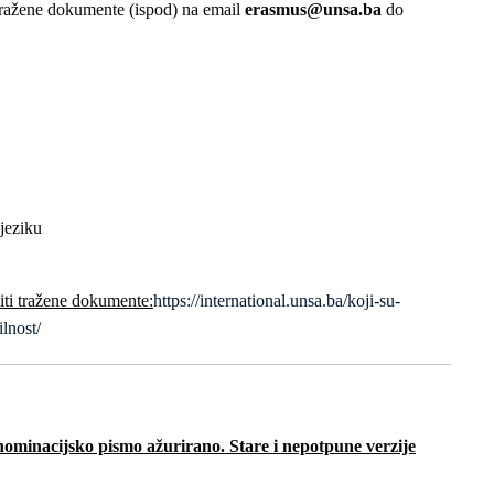
ti tražene dokumente (ispod) na email
erasmus@unsa.ba
do
jeziku
iti tražene dokumente:
https://international.unsa.ba/koji-su-
lnost/
nominacijsko pismo ažurirano. Stare i nepotpune verzije