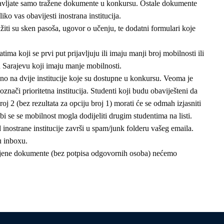
tavljate samo tražene dokumente u konkursu. Ostale dokumente
ko vas obavijesti inostrana institucija.
iti su sken pasoša, ugovor o učenju, te dodatni formulari koje
tima koji se prvi put prijavljuju ili imaju manji broj mobilnosti ili
u Sarajevu koji imaju manje mobilnosti.
eno na dvije institucije koje su dostupne u konkursu. Veoma je
nači prioritetna institucija. Studenti koji budu obaviješteni da
oj 2 (bez rezultata za opciju broj 1) morati će se odmah izjasniti
bi se se mobilnost mogla dodijeliti drugim studentima na listi.
d inostrane institucije završi u spam/junk folderu vašeg emaila.
u inboxu.
unjene dokumente (bez potpisa odgovornih osoba) nećemo