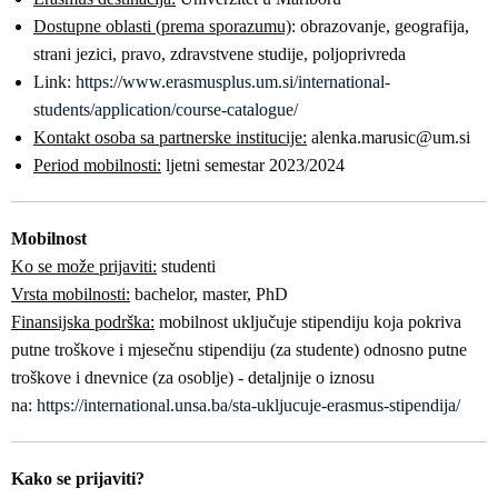
Dostupne oblasti (prema sporazumu)
: obrazovanje, geografija,
strani jezici, pravo, zdravstvene studije, poljoprivreda
Link:
https://www.erasmusplus.um.si/international-
students/application/course-catalogue/
Kontakt osoba sa partnerske institucije:
alenka.marusic@um.si
Period mobilnosti:
ljetni semestar 2023/2024
Mobilnost
Ko se može prijaviti:
studenti
Vrsta mobilnosti:
bachelor, master, PhD
Finansijska podrška:
mobilnost uključuje stipendiju koja pokriva
putne troškove i mjesečnu stipendiju (za studente) odnosno putne
troškove i dnevnice (za osoblje) - detaljnije o iznosu
na:
https://international.unsa.ba/sta-ukljucuje-erasmus-stipendija/
Kako se prijaviti?