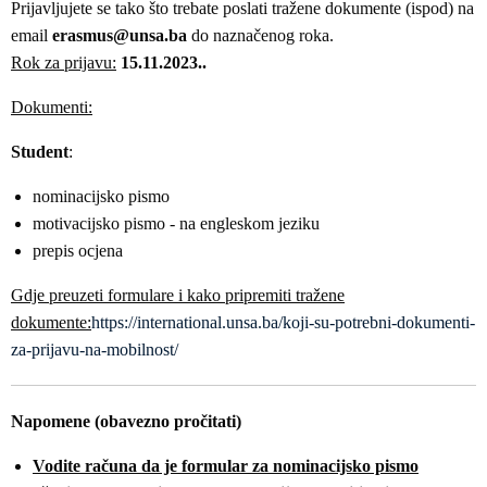
Prijavljujete se tako što trebate poslati tražene dokumente (ispod) na
email
erasmus@unsa.ba
do naznačenog roka.
Rok za prijavu:
15.11.2023..
Dokumenti:
Student
:
nominacijsko pismo
motivacijsko pismo - na engleskom jeziku
prepis ocjena
Gdje preuzeti formulare i kako pripremiti tražene
dokumente:
https://international.unsa.ba/koji-su-potrebni-dokumenti-
za-prijavu-na-mobilnost/
Napomene (obavezno pročitati)
Vodite računa da je formular za nominacijsko pismo