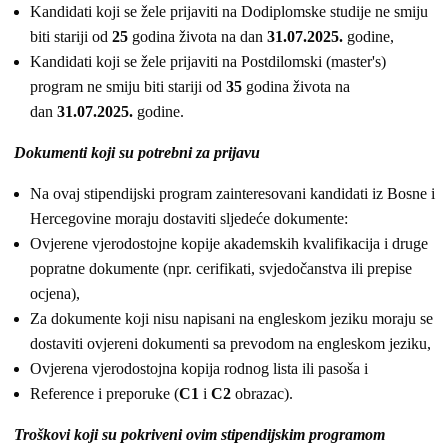
Kandidati koji se žele prijaviti na Dodiplomske studije ne smiju
biti stariji od
25
godina života na dan
31.07.2025.
godine,
Kandidati koji se žele prijaviti na Postdilomski (master's)
program ne smiju biti stariji od
35
godina života na
dan
31.07.2025.
godine.
Dokumenti koji su potrebni za prijavu
Na ovaj stipendijski program zainteresovani kandidati iz Bosne i
Hercegovine moraju dostaviti sljedeće dokumente:
Ovjerene vjerodostojne kopije akademskih kvalifikacija i druge
popratne dokumente (npr. cerifikati, svjedočanstva ili prepise
ocjena),
Za dokumente koji nisu napisani na engleskom jeziku moraju se
dostaviti ovjereni dokumenti sa prevodom na engleskom jeziku,
Ovjerena vjerodostojna kopija rodnog lista ili pasoša i
Reference i preporuke (
C1
i
C2
obrazac).
Troškovi koji su pokriveni ovim stipendijskim programom