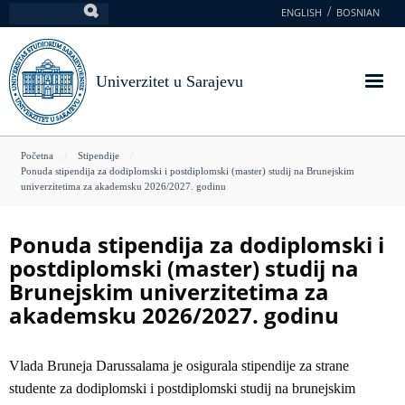
Skoči
ENGLISH
BOSNIAN
Pretraga
na
glavni
sadržaj
Univerzitet u Sarajevu
You
Početna
Stipendije
Ponuda stipendija za dodiplomski i postdiplomski (master) studij na Brunejskim
are
univerzitetima za akademsku 2026/2027. godinu
here
Ponuda stipendija za dodiplomski i
postdiplomski (master) studij na
Brunejskim univerzitetima za
akademsku 2026/2027. godinu
Vlada Bruneja Darussalama je osigurala stipendije za strane
studente za dodiplomski i postdiplomski studij na brunejskim