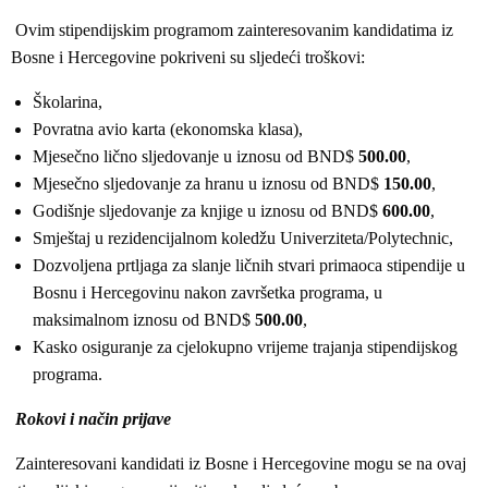
Ovim stipendijskim programom zainteresovanim kandidatima iz
Bosne i Hercegovine pokriveni su sljedeći troškovi:
Školarina,
Povratna avio karta (ekonomska klasa),
Mjesečno lično sljedovanje u iznosu od BND$
500.00
,
Mjesečno sljedovanje za hranu u iznosu od BND$
150.00
,
Godišnje sljedovanje za knjige u iznosu od BND$
600.00
,
Smještaj u rezidencijalnom koledžu Univerziteta/Polytechnic,
Dozvoljena prtljaga za slanje ličnih stvari primaoca stipendije u
Bosnu i Hercegovinu nakon završetka programa, u
maksimalnom iznosu od BND$
500.00
,
Kasko osiguranje za cjelokupno vrijeme trajanja stipendijskog
programa.
Rokovi i način prijave
Zainteresovani kandidati iz Bosne i Hercegovine mogu se na ovaj