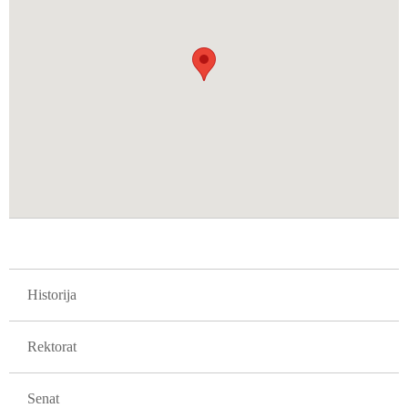
GLAVNA NAVIGACIJA FAKULTETI
Historija
Rektorat
Senat