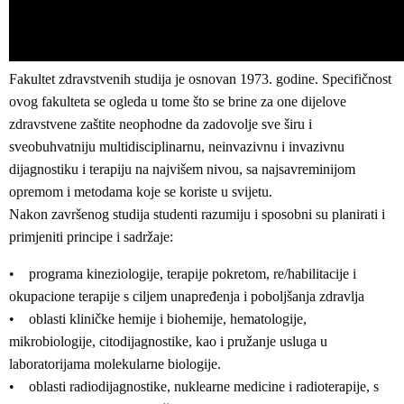
Fakultet zdravstvenih studija je osnovan 1973. godine. Specifičnost
ovog fakulteta se ogleda u tome što se brine za one dijelove
zdravstvene zaštite neophodne da zadovolje sve širu i
sveobuhvatniju multidisciplinarnu, neinvazivnu i invazivnu
dijagnostiku i terapiju na najvišem nivou, sa najsavreminijom
opremom i metodama koje se koriste u svijetu.
Nakon završenog studija studenti razumiju i sposobni su planirati i
primjeniti principe i sadržaje:
• programa kineziologije, terapije pokretom, re/habilitacije i
okupacione terapije s ciljem unapređenja i poboljšanja zdravlja
• oblasti kliničke hemije i biohemije, hematologije,
mikrobiologije, citodijagnostike, kao i pružanje usluga u
laboratorijama molekularne biologije.
• oblasti radiodijagnostike, nuklearne medicine i radioterapije, s