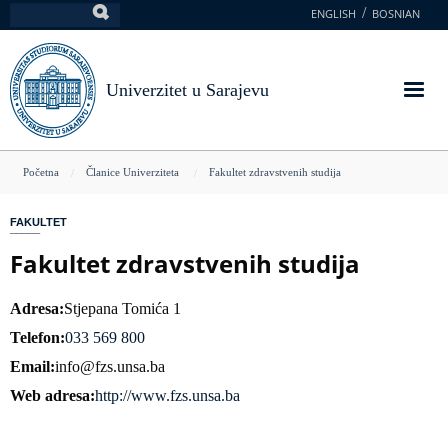
Skoči
ENGLISH
BOSNIAN
Pretraga
na
glavni
sadržaj
Univerzitet u Sarajevu
You
Početna
Članice Univerziteta
Fakultet zdravstvenih studija
are
FAKULTET
here
Fakultet zdravstvenih studija
Adresa
Stjepana Tomića 1
Telefon
033 569 800
Email
info@fzs.unsa.ba
Web adresa
http://www.fzs.unsa.ba