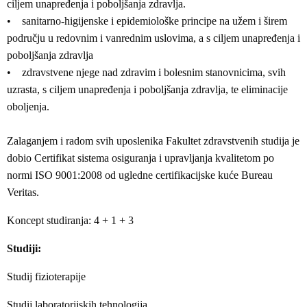
ciljem unapređenja i poboljšanja zdravlja.
• sanitarno-higijenske i epidemiološke principe na užem i širem
području u redovnim i vanrednim uslovima, a s ciljem unapređenja i
poboljšanja zdravlja
• zdravstvene njege nad zdravim i bolesnim stanovnicima, svih
uzrasta, s ciljem unapređenja i poboljšanja zdravlja, te eliminacije
oboljenja.
Zalaganjem i radom svih uposlenika Fakultet zdravstvenih studija je
dobio Certifikat sistema osiguranja i upravljanja kvalitetom po
normi ISO 9001:2008 od ugledne certifikacijske kuće Bureau
Veritas.
Koncept studiranja: 4 + 1 + 3
Studiji:
Studij fizioterapije
Studij laboratorijskih tehnologija