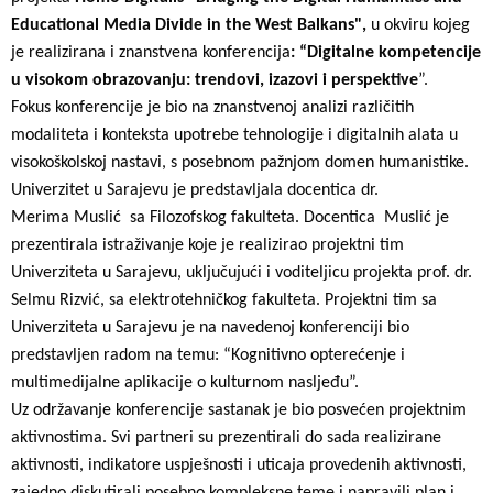
Educational Media Divide in the West Balkans",
u okviru kojeg
je realizirana i znanstvena konferencija
:
“Digitalne kompetencije
u visokom obrazovanju: trendovi, izazovi i perspektive
”.
Fokus konferencije je bio na znanstvenoj analizi različitih
modaliteta i konteksta upotrebe tehnologije i digitalnih alata u
visokoškolskoj nastavi, s posebnom pažnjom domen humanistike.
Univerzitet u Sarajevu je predstavljala docentica dr.
Merima Muslić sa Filozofskog fakulteta. Docentica Muslić je
prezentirala istraživanje koje je realizirao projektni tim
Univerziteta u Sarajevu, uključujući i voditeljicu projekta prof. dr.
Selmu Rizvić, sa elektrotehničkog fakulteta. Projektni tim sa
Univerziteta u Sarajevu je na navedenoj konferenciji bio
predstavljen radom na temu: “Kognitivno opterećenje i
multimedijalne aplikacije o kulturnom nasljeđu”.
Uz održavanje konferencije sastanak je bio posvećen projektnim
aktivnostima. Svi partneri su prezentirali do sada realizirane
aktivnosti, indikatore uspješnosti i uticaja provedenih aktivnosti,
zajedno diskutirali posebno kompleksne teme i napravili plan i