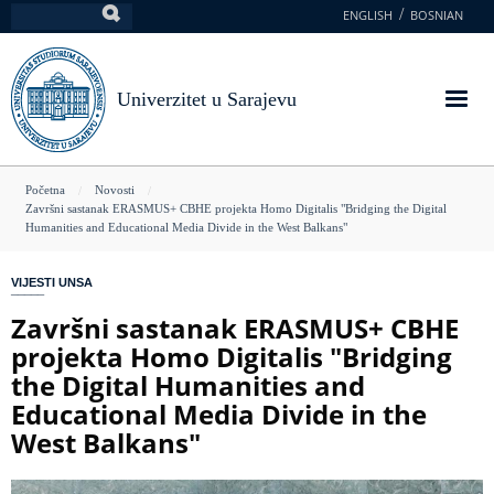
Skoči
ENGLISH
BOSNIAN
Pretraga
na
glavni
sadržaj
Univerzitet u Sarajevu
You
Početna
Novosti
Završni sastanak ERASMUS+ CBHE projekta Homo Digitalis "Bridging the Digital
are
Humanities and Educational Media Divide in the West Balkans"
here
VIJESTI UNSA
Završni sastanak ERASMUS+ CBHE
projekta Homo Digitalis "Bridging
the Digital Humanities and
Educational Media Divide in the
West Balkans"