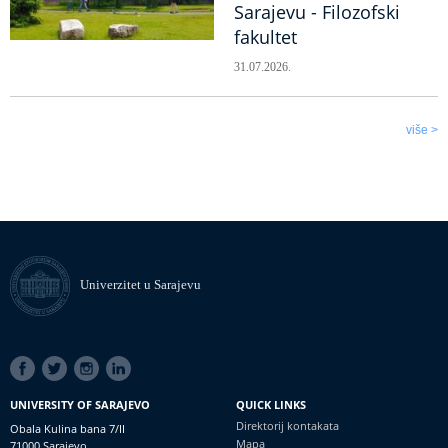
Sarajevu - Filozofski
fakultet
31.07.2026.
više >
Univerzitet u Sarajevu
SOCIAL
LINKS
UNIVERSITY OF SARAJEVO
QUICK LINKS
Direktorij kontakata
Obala Kulina bana 7/II
Mapa
71000 Sarajevo