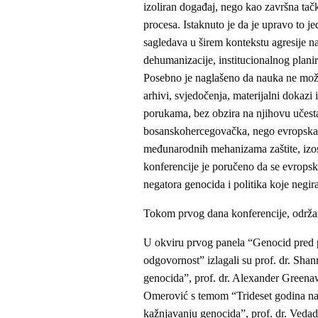
izoliran događaj, nego kao završna tač
procesa. Istaknuto je da je upravo to 
sagledava u širem kontekstu agresije 
dehumanizacije, institucionalnog planir
Posebno je naglašeno da nauka ne može
arhivi, svjedočenja, materijalni dokazi 
porukama, bez obzira na njihovu učestal
bosanskohercegovačka, nego evropska i
međunarodnih mehanizama zaštite, izost
konferencije je poručeno da se evropske
negatora genocida i politika koje negira
Tokom prvog dana konferencije, održano
U okviru prvog panela “Genocid pred pr
odgovornost” izlagali su prof. dr. Sh
genocida”, prof. dr. Alexander Greenaw
Omerović s temom “Trideset godina na
kažnjavanju genocida”, prof. dr. Vedad