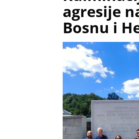
agresije 
Bosnu i H