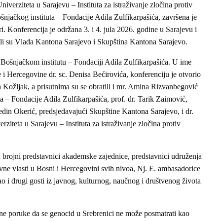
iverziteta u Sarajevu – Instituta za istraživanje zločina protiv
njačkog instituta – Fondacije Adila Zulfikarpašića, završena je
 Konferencija je održana 3. i 4. jula 2026. godine u Sarajevu i
ali su Vlada Kantona Sarajevo i Skupština Kantona Sarajevo.
 Bošnjačkom institutu – Fondaciji Adila Zulfikarpašića. U ime
i Hercegovine dr. sc. Denisa Bećirovića, konferenciju je otvorio
ja Kožljak, a prisutnima su se obratili i mr. Amina Rizvanbegović
a – Fondacije Adila Zulfikarpašića, prof. dr. Tarik Zaimović,
vedin Okerić, predsjedavajući Skupštine Kantona Sarajevo, i dr.
iteta u Sarajevu – Instituta za istraživanje zločina protiv
u brojni predstavnici akademske zajednice, predstavnici udruženja
avne vlasti u Bosni i Hercegovini svih nivoa, Nj. E. ambasadorice
kao i drugi gosti iz javnog, kulturnog, naučnog i društvenog života
sne poruke da se genocid u Srebrenici ne može posmatrati kao