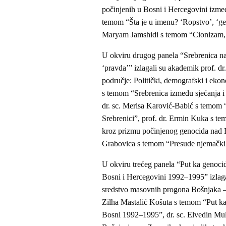
počinjenih u Bosni i Hercegovini izmeđ
temom “Šta je u imenu? ‘Ropstvo’, ‘geno
Maryam Jamshidi s temom “Cionizam, 
U okviru drugog panela “Srebrenica n
‘pravda’” izlagali su akademik prof. 
područje: Politički, demografski i eko
s temom “Srebrenica između sjećanja i
dr. sc. Merisa Karović-Babić s temom “U
Srebrenici”, prof. dr. Ermin Kuka s 
kroz prizmu počinjenog genocida nad Bo
Grabovica s temom “Presude njemačkih
U okviru trećeg panela “Put ka genocid
Bosni i Hercegovini 1992–1995” izlagal
sredstvo masovnih progona Bošnjaka – 
Zilha Mastalić Košuta s temom “Put ka
Bosni 1992–1995”, dr. sc. Elvedin Mul