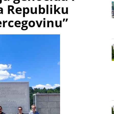
na Republiku
ercegovinu”