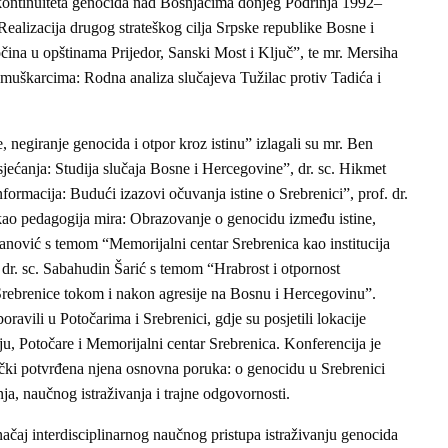
kontinuiteta genocida nad Bošnjacima donjeg Podrinja 1992–
ealizacija drugog strateškog cilja Srpske republike Bosne i
čina u opštinama Prijedor, Sanski Most i Ključ”, te mr. Mersiha
muškarcima: Rodna analiza slučajeva Tužilac protiv Tadića i
 negiranje genocida i otpor kroz istinu” izlagali su mr. Ben
jećanja: Studija slučaja Bosne i Hercegovine”, dr. sc. Hikmet
rmacija: Budući izazovi očuvanja istine o Srebrenici”, prof. dr.
kao pedagogija mira: Obrazovanje o genocidu između istine,
anović s temom “Memorijalni centar Srebrenica kao institucija
te dr. sc. Sabahudin Šarić s temom “Hrabrost i otpornost
Srebrenice tokom i nakon agresije na Bosnu i Hercegovinu”.
ravili u Potočarima i Srebrenici, gdje su posjetili lokacije
u, Potočare i Memorijalni centar Srebrenica. Konferencija je
ički potvrđena njena osnovna poruka: o genocidu u Srebrenici
nja, naučnog istraživanja i trajne odgovornosti.
načaj interdisciplinarnog naučnog pristupa istraživanju genocida