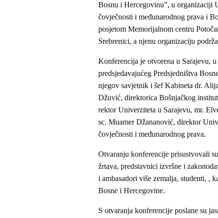
Bosnu i Hercegovinu”, u organizaciji Un
čovječnosti i međunarodnog prava i Boš
posjetom Memorijalnom centru Potočari.
Srebrenici, a njenu organizaciju podrž
Konferencija je otvorena u Sarajevu, u
predsjedavajućeg Predsjedništva Bosne 
njegov savjetnik i šef Kabineta dr. Ali
Džuvić, direktorica Bošnjačkog institut
rektor Univerziteta u Sarajevu, mr. El
sc. Muamer Džananović, direktor Univerz
čovječnosti i međunarodnog prava.
Otvaranju konferencije prisustvovali s
žrtava, predstavnici izvršne i zakonod
i ambasadori više zemalja, studenti, , 
Bosne i Hercegovine.
S otvaranja konferencije poslane su ja