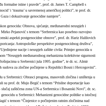
u formalne istine i pravde”, prof. dr. James T. Campbell s
cid’ i ‘trauma’ u savremenoj američkoj politici”, te prof. dr.
Gaza i dokazivanje genocidne namjere”.
akon genocida: Obnova, sjećanje, međunarodni neuspjeh i
dr. Mirko Pejanović s temom “Srebrenica kao posebno razvojno
nomski aspekti postgenocidne obnove”, prof. dr. Hariz Halilovich
 poricanja: Antropološke perspektive postgenocidnog društva”,
jedinjene nacije i neuspjeh zaštite civila: Primjer genocida u
temom “Neuspjeh međunarodnog mehanizma kolektivne sigurnosti
šnjacima u Srebrenici jula 1995. godine”, te dr. sc. Almir
 sudova za zločine počinjene u Republici Bosni i Hercegovini”.
u u Srebrenici: Obrasci progona, masovnih zločina i uništenja u
i su prof. dr. Mujo Begić s temom “Prisilne deportacije kao
slučaj zaštićena zona UN-a Srebrenica i Bosanski Novi”, dr. sc.
 genocidu u Srebrenici: Mehanizmi genocidne politike u istočnoj
agić s temom “Činjenice o počinjenim ratnim zločinima nad