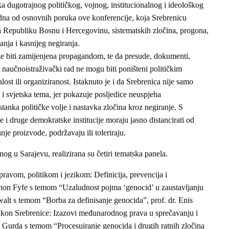
ka dugotrajnog političkog, vojnog, institucionalnog i ideološkog
jedna od osnovnih poruka ove konferencije, koja Srebrenicu
na Republiku Bosnu i Hercegovinu, sistematskih zločina, progona,
anja i kasnijeg negiranja.
 biti zamijenjena propagandom, te da presude, dokumenti,
i naučnoistraživački rad ne mogu biti poništeni političkim
ost ili organiziranost. Istaknuto je i da Srebrenica nije samo
 svjetska tema, jer pokazuje posljedice neuspjeha
anka političke volje i nastavka zločina kroz negiranje. S
 i druge demokratske institucije moraju jasno distancirati od
nje proizvode, podržavaju ili toleriraju.
g u Sarajevu, realizirana su četiri tematska panela.
avom, politikom i jezikom: Definicija, prevencija i
annon Fyfe s temom “Uzaludnost pojma ‘genocid’ u zaustavljanju
alt s temom “Borba za definisanje genocida”, prof. dr. Enis
kon Srebrenice: Izazovi međunarodnog prava u sprečavanju i
 Gurda s temom “Procesuiranje genocida i drugih ratnih zločina