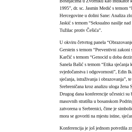
Bošnjacima u Zvorniku kao indikator 
1995”, dr. sc. Jasmin Medić s temom “R
Hercegovine u dolini Sane: Analiza zlo
Jaskić s temom “Seksualno nasilje nad 
Tužilac protiv Češića”.
U okviru četvrtog panela “Obrazovanje,
Gerstein s temom “Preventivni zakoni s
Karčić s temom “Genocid u doba dezinfo
Sanela Bašić s temom “Etika sjećanja 
svjedočanstva i odgovornosti”, Edin Ik
sjećanja, istraživanja i obrazovanja”, 
Srebreničana kroz analizu uloga žena 
Drugog dana konferencije učesnici su bo
masovnih stratišta u bosanskom Podrinj
zatvorena u Srebrenici, čime je simbol
mora se govoriti na mjestu istine, sjeća
Konferencija je još jednom potvrdila z