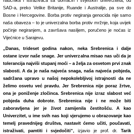
naučnika i istraživača sa domaćih i svjetskih univerziteta, od
SAD-a, preko Velike Britanije, Ruande i Australije, pa sve do
Bosne i Hercegovine. Borba protiv negiranja genocida nije samo
naša obaveza – to je univerzalna borba protiv mržnje, koja uvijek
počinje negiranjem, a završava nasiljem, poručeno je noćas iz
Vijećnice u Sarajevu.
„Danas, trideset godina nakon, neka Srebrenica i dalje
ostane izvor naše snage. Jer univerzalna misao nas uči da je
tolerancija najviši stupanj moći – a želja za osvetom prvi znak
slabosti. A da je naša najveća snaga, naša najveća pobjeda,
sadržana upravo u našoj nepokolebljivoj istrajnosti da ne
želimo osvetu već pravdu. Jer Srebrenica nije poraz žrtve,
ona je poniženje zločinca. Srebrenica nije izraz slabost već
pobjeda duha dobrote. Srebrenica nije i ne može biti
zaboravljena jer je život zamijenila čestitošću. A kao
Univerzitet, u ime svih nas koji vjerujemo u obrazovanje kao
temelj pravednijeg društva, nastavit ćemo učiti, poučavati,
istraživati, pamtiti i svjedočiti“,
izjavio je prof. dr.
Tarik