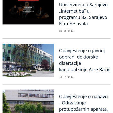
Univerziteta u Sarajevu
„Internet.ba“ u
programu 32. Sarajevo
Film Festivala
04.08.2026.
Obavještenje o javnoj
odbrani doktorske
disertacije
kandidatkinje Azre Bačić
31.07.2026.
Obavještenje o nabavci
- Održavanje
protupožarnih aparata,