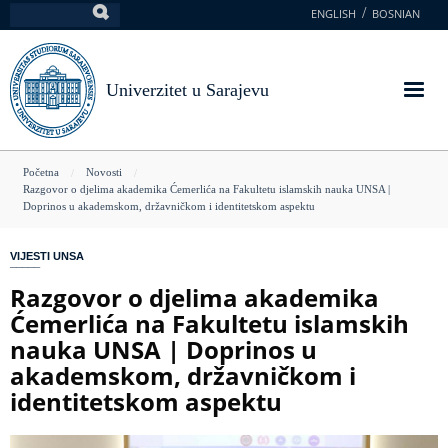
Skoči
ENGLISH
BOSNIAN
Pretraga
na
glavni
sadržaj
Univerzitet u Sarajevu
You
Početna
Novosti
Razgovor o djelima akademika Ćemerlića na Fakultetu islamskih nauka UNSA |
are
Doprinos u akademskom, državničkom i identitetskom aspektu
here
VIJESTI UNSA
Razgovor o djelima akademika
Ćemerlića na Fakultetu islamskih
nauka UNSA | Doprinos u
akademskom, državničkom i
identitetskom aspektu