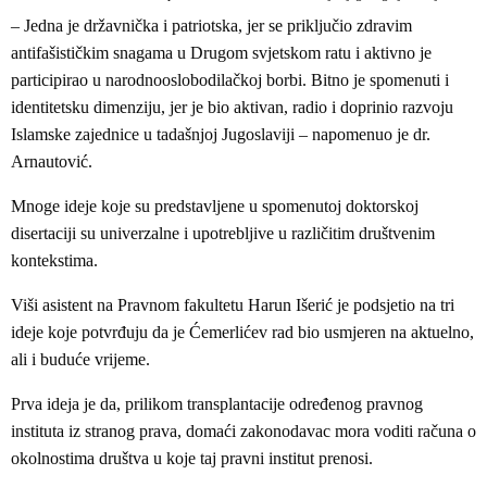
– Jedna je državnička i patriotska, jer se priključio zdravim
antifašističkim snagama u Drugom svjetskom ratu i aktivno je
participirao u narodnooslobodilačkoj borbi. Bitno je spomenuti i
identitetsku dimenziju, jer je bio aktivan, radio i doprinio razvoju
Islamske zajednice u tadašnjoj Jugoslaviji – napomenuo je dr.
Arnautović.
Mnoge ideje koje su predstavljene u spomenutoj doktorskoj
disertaciji su univerzalne i upotrebljive u različitim društvenim
kontekstima.
Viši asistent na Pravnom fakultetu Harun Išerić je podsjetio na tri
ideje koje potvrđuju da je Ćemerlićev rad bio usmjeren na aktuelno,
ali i buduće vrijeme.
Prva ideja je da, prilikom transplantacije određenog pravnog
instituta iz stranog prava, domaći zakonodavac mora voditi računa o
okolnostima društva u koje taj pravni institut prenosi.