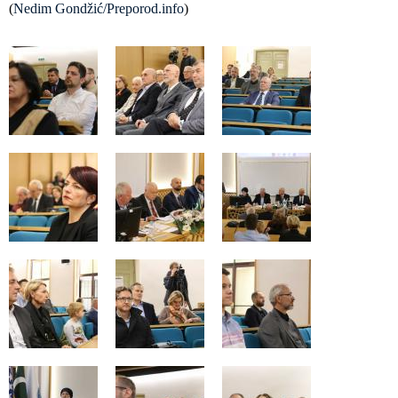
(
Nedim Gondžić/Preporod.info
)