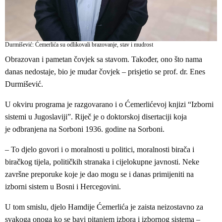
Durmišević: Ćemerlića su odlikovali brazovanje, stav i mudrost
Obrazovan i pametan čovjek sa stavom. Također, ono što nama
danas nedostaje, bio je mudar čovjek – prisjetio se prof. dr. Enes
Durmišević.
U okviru programa je razgovarano i o Ćemerlićevoj knjizi “Izborni
sistemi u Jugoslaviji”. Riječ je o doktorskoj disertaciji koja
je odbranjena na Sorboni 1936. godine na Sorboni.
– To djelo govori i o moralnosti u politici, moralnosti birača i
biračkog tijela, političkih stranaka i cijelokupne javnosti. Neke
završne preporuke koje je dao mogu se i danas primijeniti na
izborni sistem u Bosni i Hercegovini.
U tom smislu, djelo Hamdije Ćemerlića je zaista neizostavno za
svakoga onoga ko se bavi pitanjem izbora i izbornog sistema –