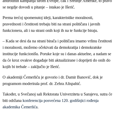
antirodnih kampanja širom Evrope, čak i Srednje Amerike, to pravo
se negdje dovodi u pitanje – istakao je Išerić.
Prema trećoj spomenutoj ideji, karakteristike moralnosti,
pravednosti i čestitosti trebaju biti na strani političara i javnih
funkcionera, ali i na strani onih koji ih na te funkcije biraju.
– Kada se desi da na strani birača i političara imamo vrlinu čestitosti
i moralnosti, možemo očekivati da demokratija i demokratske
institucije funkcionišu. Poruke koje su i danas aktuelne, a nadam se
da će kroz ovakve događaje biti aktualizirane i doprijeti do onih do
kojih bi trebale – zaključio je Išerić.
O akademiji Ćemerliću je govorio i dr. Damir Banović, dok je
programom moderirala prof. dr. Zehra Alispahić.
Također, u Svečanoj sali Rektorata Univerziteta u Sarajevu, sutra će
biti održana
konferencija posvećena 120. godišnjici rođenja
akademika Ćemerlića
.