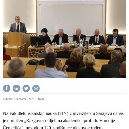
Četvrtak, Oktobar 9., 2025. - 16:01
Na Fakultetu islamskih nauka (FIN) Univerziteta u Sarajevu danas
je upriličen „Razgovor o djelima akademika prof. dr. Hamdije
Ćemerlića“, povodom 120. godišnjice njegovog rođenja.