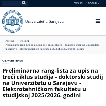
Skoči
ENGLISH
BOSNIAN
Pretraga
na
glavni
sadržaj
Univerzitet u Sarajevu
You
Početna
Novosti
Preliminarna rang-lista za upis na treći ciklus studija - doktorski studij na Univerzitetu
are
u Sarajevu - Elektrotehničkom fakultetu u studijskoj 2025/2026. godini
here
OBAVJEŠTENJA
Preliminarna rang-lista za upis na
treći ciklus studija - doktorski studij
na Univerzitetu u Sarajevu -
Elektrotehničkom fakultetu u
studijskoj 2025/2026. godini