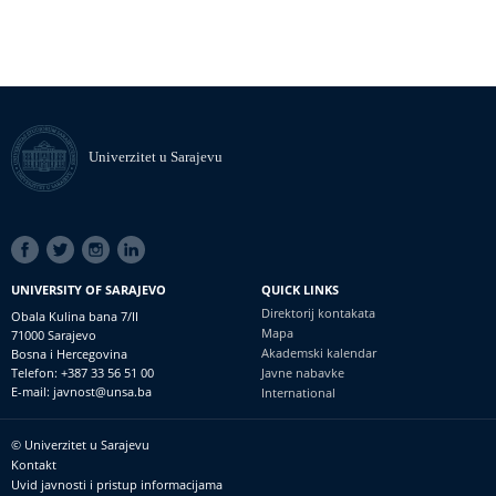
Univerzitet u Sarajevu
SOCIAL
LINKS
UNIVERSITY OF SARAJEVO
QUICK LINKS
Direktorij kontakata
Obala Kulina bana 7/II
Mapa
71000 Sarajevo
Akademski kalendar
Bosna i Hercegovina
Telefon: +387 33 56 51 00
Javne nabavke
E-mail: javnost@unsa.ba
International
© Univerzitet u Sarajevu
Footer
Kontakt
meni
Uvid javnosti i pristup informacijama