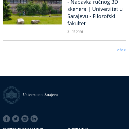
- Nabavka ručnog 3D
skenera | Univerzitet u
Sarajevu - Filozofski
fakultet
31.07.2026.
više >
Univerzitet u Sarajevu
SOCIAL
LINKS