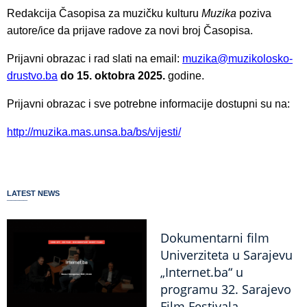
Redakcija Časopisa za muzičku kulturu
Muzika
poziva
autore/ice da prijave radove za novi broj Časopisa.
Prijavni obrazac i rad slati na email:
muzika@muzikolosko-
drustvo.ba
do 15. oktobra 2025.
godine.
Prijavni obrazac i sve potrebne informacije dostupni su na:
http://muzika.mas.unsa.ba/bs/vijesti/
LATEST NEWS
Dokumentarni film
Univerziteta u Sarajevu
„Internet.ba“ u
programu 32. Sarajevo
Film Festivala