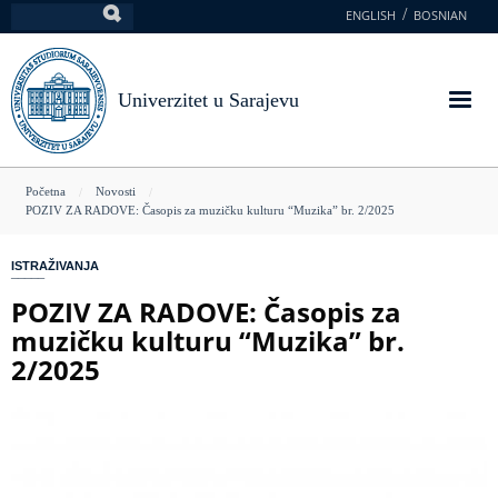
Skoči
ENGLISH
BOSNIAN
Pretraga
na
glavni
sadržaj
Univerzitet u Sarajevu
You
Početna
Novosti
POZIV ZA RADOVE: Časopis za muzičku kulturu “Muzika” br. 2/2025
are
here
ISTRAŽIVANJA
POZIV ZA RADOVE: Časopis za
muzičku kulturu “Muzika” br.
2/2025