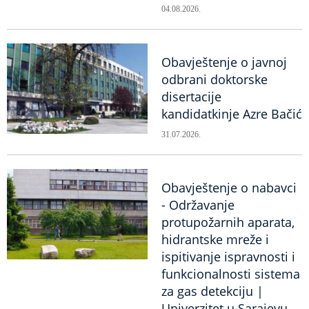
04.08.2026.
Obavještenje o javnoj
odbrani doktorske
disertacije
kandidatkinje Azre Bačić
31.07.2026.
Obavještenje o nabavci
- Održavanje
protupožarnih aparata,
hidrantske mreže i
ispitivanje ispravnosti i
funkcionalnosti sistema
za gas detekciju |
Univerzitet u Sarajevu -