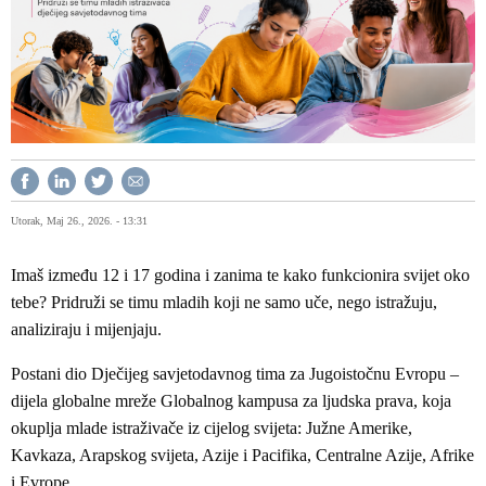
Utorak, Maj 26., 2026. - 13:31
Imaš između 12 i 17 godina i zanima te kako funkcionira svijet oko
tebe? Pridruži se timu mladih koji ne samo uče, nego istražuju,
analiziraju i mijenjaju.
Postani dio Dječijeg savjetodavnog tima za Jugoistočnu Evropu –
dijela globalne mreže Globalnog kampusa za ljudska prava, koja
okuplja mlade istraživače iz cijelog svijeta: Južne Amerike,
Kavkaza, Arapskog svijeta, Azije i Pacifika, Centralne Azije, Afrike
i Evrope.