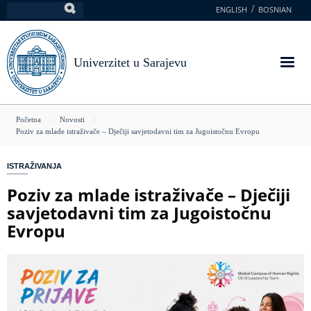
Skoči
ENGLISH
BOSNIAN
Pretraga
na
glavni
sadržaj
Univerzitet u Sarajevu
You
Početna
Novosti
Poziv za mlade istraživače – Dječiji savjetodavni tim za Jugoistočnu Evropu
are
here
ISTRAŽIVANJA
Poziv za mlade istraživače – Dječiji
savjetodavni tim za Jugoistočnu
Evropu