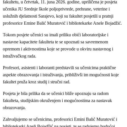
fakultetu, u četvrtak, 11. juna 2026. godine, upriličena je posjeta
učenika JU Srednje škole poljoprivrede, prehrane, veterine i
uslužnih djelatnosti Sarajevo, koji su fakultet posjetili u pratnji
profesorice Emine Balić Muratović i bibliotekarke Anele Bojadžić.
Tokom posjete učenici su imali priliku obići laboratorijske i
nastavne kapacitete fakulteta te se upoznati sa savremenom
opremom i aktivnostima koje se provode u okviru nastavnog i
istraživačkog rada.
Profesori, asistenti i laboranti predstavili su učenicima praktične
aspekte obrazovanja i istraživanja, približivši im mogućnosti koje
fakultet pruža kroz studij i stručni rad.
Posjeta je bila prilika da se učenici bliže upoznaju sa radom
fakulteta, studijskim okruženjem i mogućnostima za nastavak
obrazovanja.
Zahvaljujemo se učenicima, profesorici Emini Balić Muratović i
bibliotekarki Aneli Bojadžić na posjeti, te se radujemo budućoj