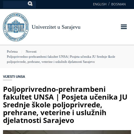
Skoči
ENGLISH
BOSNIAN
Pretraga
na
glavni
sadržaj
Univerzitet u Sarajevu
You
Početna
Novosti
Poljoprivredno-prehrambeni fakultet UNSA | Posjeta učenika JU Srednje škole
are
poljoprivrede, prehrane, veterine i uslužnih djelatnosti Sarajevo
here
VIJESTI UNSA
Poljoprivredno-prehrambeni
fakultet UNSA | Posjeta učenika JU
Srednje škole poljoprivrede,
prehrane, veterine i uslužnih
djelatnosti Sarajevo