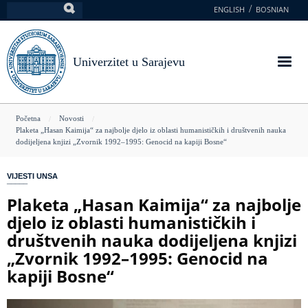
Skoči
ENGLISH
BOSNIAN
Pretraga
na
glavni
sadržaj
Univerzitet u Sarajevu
You
Početna
Novosti
Plaketa „Hasan Kaimija“ za najbolje djelo iz oblasti humanističkih i društvenih nauka
are
dodijeljena knjizi „Zvornik 1992–1995: Genocid na kapiji Bosne“
here
VIJESTI UNSA
Plaketa „Hasan Kaimija“ za najbolje
djelo iz oblasti humanističkih i
društvenih nauka dodijeljena knjizi
„Zvornik 1992–1995: Genocid na
kapiji Bosne“