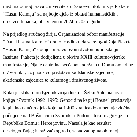
međunarodnog prava Univerziteta u Sarajevu, dobitnik je Plakete
“Hasan Kaimija“ za najbolje djelo iz oblasti humanističkih i
društvenih nauka, objavljeno u 2024. i 2025. godini.
Na prijedlog stručnog žirija, Organizacioni odbor manifestacije
“Dani Hasana Kaimije“ donio je odluku da se ovogodišnja Plaketa
“Hasan Kaimija“ dodijeli upravo ovom dvotomnom izdanju
Instituta. Plaketa je dodijeljena u okviru XXIII kulturno-vjerske
manifestacije, čija je centralna svečanost održana u Domu omladine
u Zvorniku, uz prisustvo predstavnika Islamske zajednice,
akademske zajednice te kulturnog i društvenog života.
Kako je istakao predsjednik žirija doc. dr. Šefko Sulejmanović
knjiga “Zvornik 1992–1995: Genocid na kapiji Bosne“ predstavlja
kapitalno naučno djelo koje na 1.400 stranica dokumentuje zločine
počinjene nad Bošnjacima Zvornika i Podrinja tokom agresije na
Republiku Bosnu i Hercegovinu. Nastala je kao rezultat
desetogodišnjeg istraživačkog rada, zasnovanog na obimnoj