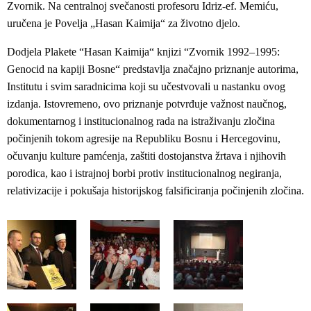
Zvornik. Na centralnoj svečanosti profesoru Idriz-ef. Memiću,
uručena je Povelja „Hasan Kaimija“ za životno djelo.
Dodjela Plakete “Hasan Kaimija“ knjizi “Zvornik 1992–1995:
Genocid na kapiji Bosne“ predstavlja značajno priznanje autorima,
Institutu i svim saradnicima koji su učestvovali u nastanku ovog
izdanja. Istovremeno, ovo priznanje potvrđuje važnost naučnog,
dokumentarnog i institucionalnog rada na istraživanju zločina
počinjenih tokom agresije na Republiku Bosnu i Hercegovinu,
očuvanju kulture pamćenja, zaštiti dostojanstva žrtava i njihovih
porodica, kao i istrajnoj borbi protiv institucionalnog negiranja,
relativizacije i pokušaja historijskog falsificiranja počinjenih zločina.