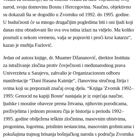
narod, svoju domovinu Bosnu i Hercegovinu. Naučno, objektivno
su dokazali šta se dogodilo u Zvorniku od 1992. do 1995. godine.
U budućnosti će sa mnogo drugačijim pogledima biti i oni ljudi koji
danas nisu obradovani što sva ova istina izlazi na vidjelo. Ma koliko
posrnuli u nekom vremenu, valja se popraviti i proći kroz katarzu“,
kazao je muftija Fazlović.
Jedan od autora knjige, dr. Muamer Džananović, direktor Instituta
za istraživanje zločina protiv čovječnosti i međunarodnog prava
Univerziteta u Sarajevu, zahvalio je Organizacionom odboru
manifestacije “Dani Hasana Kaimije“, članovima stručnog žirija i
svima koji su prepoznali značaj ovog djela. “Knjiga 'Zvornik 1992–
1995: Genocid na kapiji Bosne' nastajala je iz osjećaja naučne,
ljudske i moralne obaveze prema žrtvama, njihovim porodicama,
preživjelima i jednom prostoru čija je historija u periodu 1992–
1995. godine obilježena teškim zločinima, masovnim ubistvima,
progonima, logorima, prisilnim nestancima, masovnim grobnicama i
pokušajima trajnog brisanja bošnjačkog naroda s područja Zvornika