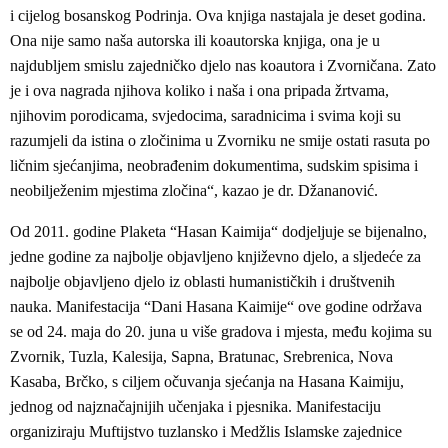
i cijelog bosanskog Podrinja. Ova knjiga nastajala je deset godina.
Ona nije samo naša autorska ili koautorska knjiga, ona je u
najdubljem smislu zajedničko djelo nas koautora i Zvorničana. Zato
je i ova nagrada njihova koliko i naša i ona pripada žrtvama,
njihovim porodicama, svjedocima, saradnicima i svima koji su
razumjeli da istina o zločinima u Zvorniku ne smije ostati rasuta po
ličnim sjećanjima, neobrađenim dokumentima, sudskim spisima i
neobilježenim mjestima zločina“, kazao je dr. Džananović.
Od 2011. godine Plaketa “Hasan Kaimija“ dodjeljuje se bijenalno,
jedne godine za najbolje objavljeno književno djelo, a sljedeće za
najbolje objavljeno djelo iz oblasti humanističkih i društvenih
nauka. Manifestacija “Dani Hasana Kaimije“ ove godine održava
se od 24. maja do 20. juna u više gradova i mjesta, među kojima su
Zvornik, Tuzla, Kalesija, Sapna, Bratunac, Srebrenica, Nova
Kasaba, Brčko, s ciljem očuvanja sjećanja na Hasana Kaimiju,
jednog od najznačajnijih učenjaka i pjesnika. Manifestaciju
organiziraju Muftijstvo tuzlansko i Medžlis Islamske zajednice