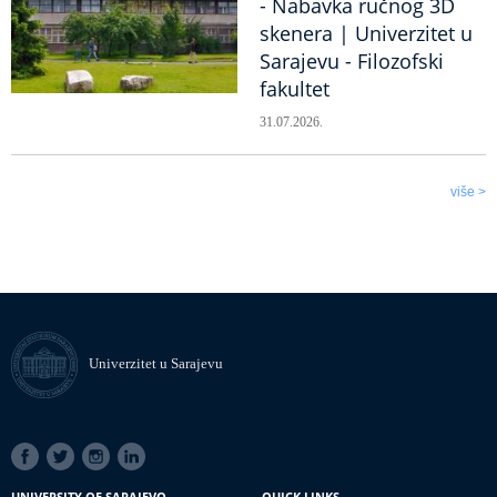
- Nabavka ručnog 3D
skenera | Univerzitet u
Sarajevu - Filozofski
fakultet
31.07.2026.
više >
Univerzitet u Sarajevu
SOCIAL
LINKS
UNIVERSITY OF SARAJEVO
QUICK LINKS