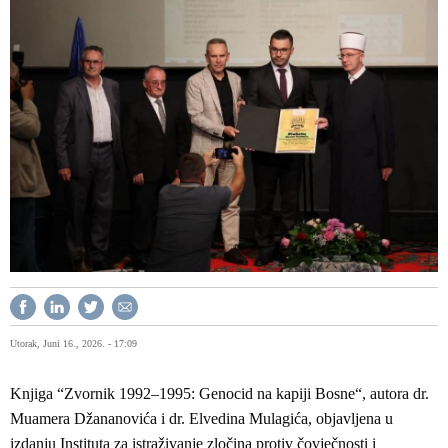
Utorak, Juni 16., 2026. - 17:09
Knjiga “Zvornik 1992–1995: Genocid na kapiji Bosne“, autora dr.
Muamera Džananovića i dr. Elvedina Mulagića, objavljena u
izdanju Instituta za istraživanje zločina protiv čovječnosti i