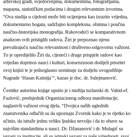
arhivskoj građi, svjedočenjima, dokumentima, fotografijama,
mapama, statističkim podacima i drugim relevantnim izvorima.
“Ova studija u cijelosti može biti ocijenjena kao izrazito vrijedna,
dokumentarno bogata, sadržajno kompleksna, obimna i poučna
naučno-historijska monografija. Rukovodeći se komparativnom
analizom svih pristiglih radova, Žiri je prepoznao njenu
prevalirajuću naučnu relevantnost i društveno-odgovornu važnost.
To je opredijelilo Žiri da, cijeneći i druge prispjele radove kao
vrijedan doprinos nauci i kulturi, konsenzusom dodijeli prioritet
ovoj knjizi te je jednoglasno nominuje za dodjelu ovogodišnje
Nagrade ‘Hasan Kaimija’“, kazao je doc. dr. Sulejmanović.
Čestitke autorima knjige uputio je i muftija tuzlanski dr. Vahid-ef.
Fazlović, predsjednik Organizacionog odbora manifestacije,
naglasivši važnost ovog djela. “Dvojica naših uglednih
znanstvenika odlučili su da upoznaju Zvornik kako je to rijetko ko
učinio, da istraže jednu veliku ljudsku nevolju i da to obave sa
najvišim standardima u nauci. Dr. Džananović i dr. Mulagić su
vezani za institucije, ali su istinski vezani za naše vrijednosti, svoj