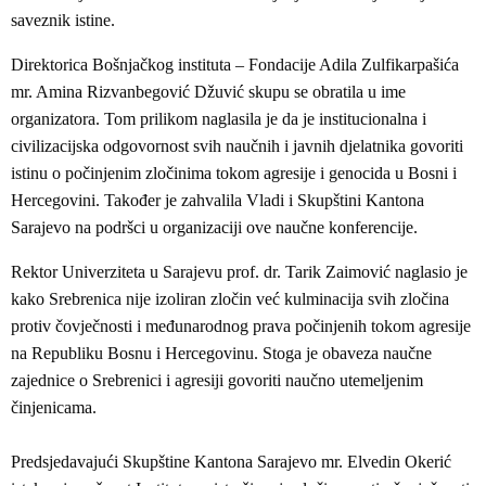
saveznik istine.
Direktorica Bošnjačkog instituta – Fondacije Adila Zulfikarpašića
mr. Amina Rizvanbegović Džuvić skupu se obratila u ime
organizatora. Tom prilikom naglasila je da je institucionalna i
civilizacijska odgovornost svih naučnih i javnih djelatnika govoriti
istinu o počinjenim zločinima tokom agresije i genocida u Bosni i
Hercegovini. Također je zahvalila Vladi i Skupštini Kantona
Sarajevo na podršci u organizaciji ove naučne konferencije.
Rektor Univerziteta u Sarajevu prof. dr. Tarik Zaimović naglasio je
kako Srebrenica nije izoliran zločin već kulminacija svih zločina
protiv čovječnosti i međunarodnog prava počinjenih tokom agresije
na Republiku Bosnu i Hercegovinu. Stoga je obaveza naučne
zajednice o Srebrenici i agresiji govoriti naučno utemeljenim
činjenicama.
Predsjedavajući Skupštine Kantona Sarajevo mr. Elvedin Okerić