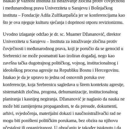
istakao je važnost Instituta za istraživanje zločina protiv čovječnosti
i međunarodnog prava Univerziteta u Sarajevu i Bošnjačkog
instituta – Fondacije Adila Zulfikarpašića jer se konferencijama kao
što je ova njeguje kulturu sjećanja i doprinosi otporu revizionizmu.
Uvodno izlaganje održao je dr. sc. Muamer Džananović, direktor
Univerziteta u Sarajevu – Instituta za istraživanje zločina protiv
čovječnosti i međunarodnog prava, koji je poručio da se genocid u
Srebrenici ne može posmatrati kao izoliran događaj, nego kao
završna tačka dugotrajnog političkog, vojnog, institucionalnog i
ideološkog procesa agresije na Republiku Bosnu i Hercegovinu.
Istakao je da je upravo to jedna od osnovnih poruka ove
konferencije, koja Srebrenicu sagledava u širem kontekstu agresije,
sistematskih zločina, progona, dehumanizacije, institucionalnog
planiranja i kasnijeg negiranja. Džananović je naglasio da nauka ne
može biti zamijenjena propagandom, te da presude, dokumenti,
arhivi, svjedočenja, materijalni dokazi i naučnoistraživački rad ne
mogu biti poništeni političkim porukama, bez obzira na njihovu
učestalost ili organiziranost. U obraćanju je također istaknuto i da