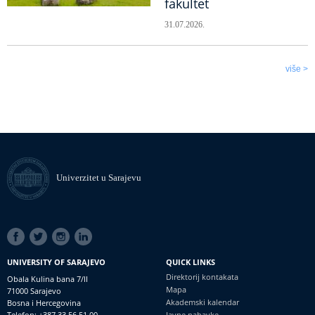
fakultet
31.07.2026.
više >
Univerzitet u Sarajevu
SOCIAL
LINKS
UNIVERSITY OF SARAJEVO
QUICK LINKS
Direktorij kontakata
Obala Kulina bana 7/II
Mapa
71000 Sarajevo
Akademski kalendar
Bosna i Hercegovina
Telefon: +387 33 56 51 00
Javne nabavke