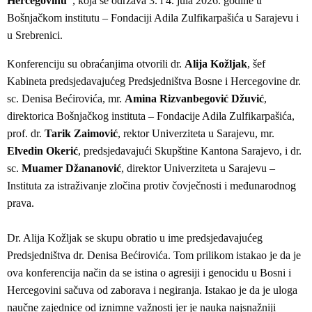
Hercegovinu”
, koja se održava 3. i 4. jula 2026. godine u
Bošnjačkom institutu – Fondaciji Adila Zulfikarpašića u Sarajevu i
u Srebrenici.
Konferenciju su obraćanjima otvorili dr.
Alija Kožljak
, šef
Kabineta predsjedavajućeg Predsjedništva Bosne i Hercegovine dr.
sc. Denisa Bećirovića, mr.
Amina Rizvanbegović Džuvić
,
direktorica Bošnjačkog instituta – Fondacije Adila Zulfikarpašića,
prof. dr.
Tarik Zaimović
, rektor Univerziteta u Sarajevu, mr.
Elvedin Okerić
, predsjedavajući Skupštine Kantona Sarajevo, i dr.
sc.
Muamer Džananović
, direktor Univerziteta u Sarajevu –
Instituta za istraživanje zločina protiv čovječnosti i međunarodnog
prava.
Dr. Alija Kožljak se skupu obratio u ime predsjedavajućeg
Predsjedništva dr. Denisa Bećirovića. Tom prilikom istakao je da je
ova konferencija način da se istina o agresiji i genocidu u Bosni i
Hercegovini sačuva od zaborava i negiranja. Istakao je da je uloga
naučne zajednice od iznimne važnosti jer je nauka najsnažniji