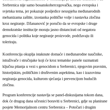
Srebrenica nije samo bosanskohercegovačka, nego evropska i
svjetska tema, jer pokazuje posljedice neuspjeha međunarodnih
mehanizama zaštite, izostanka političke volje i nastavka zločina
kroz negiranje. Džananović je poručio da se evropske i druge
demokratske institucije moraju jasno distancirati od negatora
genocida i politika koje negiranje proizvode, podržavaju ili
toleriraju.
Konferencija okuplja istaknute domaće i međunarodne naučnike,
istraživače i stručnjake koji će kroz tematske panele razmatrati
ključna pitanja u vezi s genocidom u Srebrenici, njegovim pravnim,
historijskim, političkim i društvenim aspektima, kao i izazovima
negiranja genocida, kulturom sjećanja i prevencijom budućih
zločina.
Program konferencije nastavlja se panel-diskusijama tokom dana,
dok će drugog dana učesnici boraviti u Srebrenici, gdje su planirane
posjete Memorijalnom centru Srebrenica – Potočari i drugim