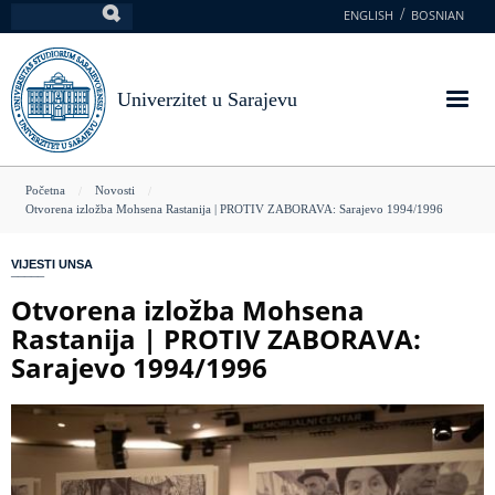
Skoči
ENGLISH
BOSNIAN
Pretraga
na
glavni
sadržaj
Univerzitet u Sarajevu
You
Početna
Novosti
Otvorena izložba Mohsena Rastanija | PROTIV ZABORAVA: Sarajevo 1994/1996
are
here
VIJESTI UNSA
Otvorena izložba Mohsena
Rastanija | PROTIV ZABORAVA:
Sarajevo 1994/1996