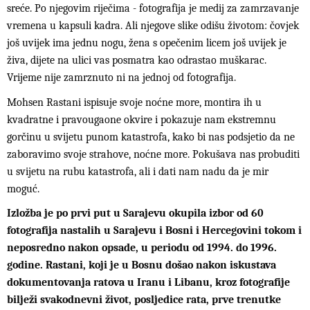
sreće. Po njegovim riječima - fotografija je medij za zamrzavanje
vremena u kapsuli kadra. Ali njegove slike odišu životom: čovjek
još uvijek ima jednu nogu, žena s opečenim licem još uvijek je
živa, dijete na ulici vas posmatra kao odrastao muškarac.
Vrijeme nije zamrznuto ni na jednoj od fotografija.
Mohsen Rastani ispisuje svoje noćne more, montira ih u
kvadratne i pravougaone okvire i pokazuje nam ekstremnu
gorčinu u svijetu punom katastrofa, kako bi nas podsjetio da ne
zaboravimo svoje strahove, noćne more. Pokušava nas probuditi
u svijetu na rubu katastrofa, ali i dati nam nadu da je mir
moguć.
Izložba je po prvi put u Sarajevu okupila izbor od 60
fotografija nastalih u Sarajevu i Bosni i Hercegovini tokom i
neposredno nakon opsade, u periodu od 1994. do 1996.
godine. Rastani, koji je u Bosnu došao nakon iskustava
dokumentovanja ratova u Iranu i Libanu, kroz fotografije
bilježi svakodnevni život, posljedice rata, prve trenutke