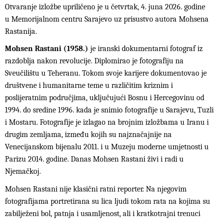
Otvaranje izložbe upriličeno je u četvrtak, 4. juna 2026. godine
u Memorijalnom centru Sarajevo uz prisustvo autora Mohsena
Rastanija.
Mohsen Rastani (1958.)
je iranski dokumentarni fotograf iz
razdoblja nakon revolucije. Diplomirao je fotografiju na
Sveučilištu u Teheranu. Tokom svoje karijere dokumentovao je
društvene i humanitarne teme u različitim kriznim i
poslijeratnim područjima, uključujući Bosnu i Hercegovinu od
1994. do sredine 1996. kada je snimio fotografije u Sarajevu, Tuzli
i Mostaru. Fotografije je izlagao na brojnim izložbama u Iranu i
drugim zemljama, između kojih su najznačajnije na
Venecijanskom bijenalu 2011. i u Muzeju moderne umjetnosti u
Parizu 2014. godine. Danas Mohsen Rastani živi i radi u
Njemačkoj.
Mohsen Rastani nije klasični ratni reporter. Na njegovim
fotografijama portretirana su lica ljudi tokom rata na kojima su
zabilježeni bol, patnja i usamljenost, ali i kratkotrajni trenuci