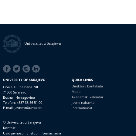
Univerzitet u Sarajevu
SOCIAL
LINKS
UNIVERSITY OF SARAJEVO
QUICK LINKS
Direktorij kontakata
Obala Kulina bana 7/II
Mapa
71000 Sarajevo
Akademski kalendar
Bosna i Hercegovina
Telefon: +387 33 56 51 00
Javne nabavke
E-mail: javnost@unsa.ba
International
© Univerzitet u Sarajevu
Footer
Kontakt
meni
Uvid javnosti i pristup informacijama