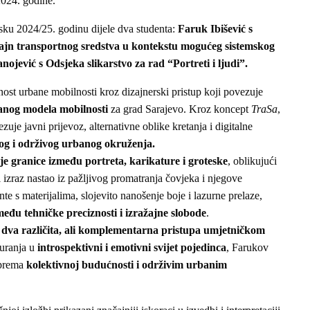
2024. godine.
ku 2024/25. godinu dijele dva studenta:
Faruk Ibišević s
ajn transportnog sredstva u kontekstu mogućeg sistemskog
nojević s Odsjeka slikarstvo za rad “Portreti i ljudi”.
ost urbane mobilnosti kroz dizajnerski pristup koji povezuje
anog modela mobilnosti
za grad Sarajevo. Kroz koncept
TraSa
,
zuje javni prijevoz, alternativne oblike kretanja i digitalne
og i održivog urbanog okruženja.
uje granice između portreta, karikature i groteske
, oblikujući
i izraz nastao iz pažljivog promatranja čovjeka i njegove
e s materijalima, slojevito nanošenje boje i lazurne prelaze,
među tehničke preciznosti i izražajne slobode
.
 dva različita, ali komplementarna pristupa umjetničkom
 uranja u
introspektivni i emotivni svijet pojedinca
, Farukov
 prema
kolektivnoj budućnosti i održivim urbanim