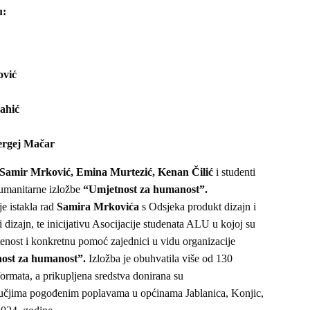
u:
vić
ahić
ergej Mačar
Samir Mrković, Emina Murtezić, Kenan Čilić
i studenti
manitarne izložbe
“Umjetnost za humanost”.
e istakla rad
Samira Mrkovića
s Odsjeka produkt dizajn i
 dizajn, te inicijativu Asocijacije studenata ALU u kojoj su
tenost i konkretnu pomoć zajednici u vidu organizacije
ost za humanost”.
Izložba je obuhvatila više od 130
 formata, a prikupljena sredstva donirana su
čjima pogođenim poplavama u općinama Jablanica, Konjic,