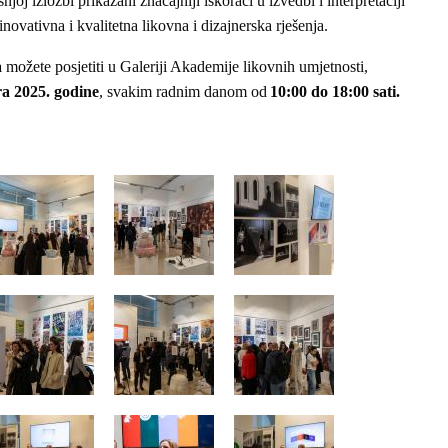
joj izložbi prikazani značajniji iskoraci u izvedbi i interpretaciji
novativna i kvalitetna likovna i dizajnerska rješenja.
a
možete posjetiti u Galeriji Akademije likovnih umjetnosti,
a 2025. godine
, svakim radnim danom od
10:00 do 18:00 sati.