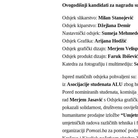
Ovogodišnji kandidati za nagradu s
Odsjek slikarstvo:
Milan Stanojević
Odsjek kiparstvo:
Džejlana Demir
Nastavnički odsjek:
Sumeja Mehmedo
Odsjek Grafika:
Arijana Hodžić
Odsjek grafički dizajn:
Merjem Velisp
Odsjek produkt dizajn:
Faruk Ibišević
Katedra za fotografiju i multimediju:
S
Ispred matičnih odsjeka pohvaljeni su:
iz
Asocijacije studenata ALU
zbog hu
Pored nominiranih studenata, komisija j
rad
Merjem Jasavić
s Odsjeka grafički
pokazali solidarnost, društvenu osviješ
humanitarne prodajne izložbe
“Umjetn
umjetničkih radova različitih tehnika i
organizaciji
Pomozi.ba
za pomoć podru