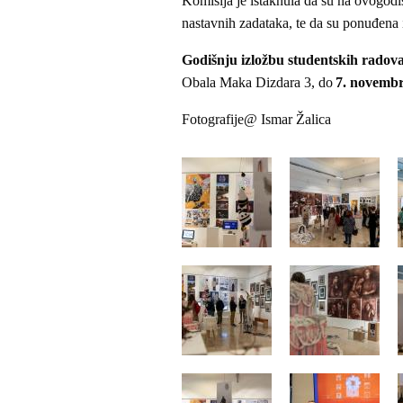
Komisija je istaknula da su na ovogodišn
nastavnih zadataka, te da su ponuđena i
Godišnju izložbu studentskih radov
Obala Maka Dizdara 3, do
7. novembr
Fotografije@ Ismar Žalica