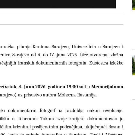
boračka pitanja Kantona Sarajevo, Univerziteta u Sarajevu i
tru Sarajevo od 4. do 17. juna 2026. biće otvorena izložba
čajnijih iranskih dokumentarnih fotografa. Kustosica izložbe
četvrtak, 4. juna 2026. godine
u 19:00
sati u
Memorijalnom
Sarajevo) uz prisustvo autora Mohsena Rastanija.
nski dokumentarni fotograf iz razdoblja nakon revolucije.
čilištu u Teheranu. Tokom svoje karijere dokumentovao je
čitim kriznim i poslijeratnim područjima, uključujući Bosnu i
96. kada je snimio fotografije u Sarajevu, Tuzli i Mostaru.