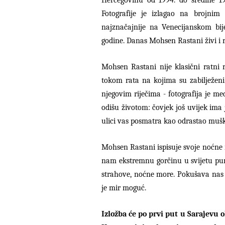
Fotografije je izlagao na brojni
najznačajnije na Venecijanskom bi
godine. Danas Mohsen Rastani živi i 
Mohsen Rastani nije klasični ratni r
tokom rata na kojima su zabilježeni b
njegovim riječima - fotografija je m
odišu životom: čovjek još uvijek ima 
ulici vas posmatra kao odrastao muška
Mohsen Rastani ispisuje svoje noćne 
nam ekstremnu gorčinu u svijetu pun
strahove, noćne more. Pokušava nas p
je mir moguć.
Izložba će po prvi put u Sarajevu o