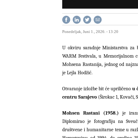
Ponedeljak, Juni 1., 2026. - 13:20
U okviru saradnje Ministarstva za 
WARM Festivala, u Memorijalnom cen
Mohsena Rastanija, jednog od najzna
je Lejla Hodžić.
Otvaranje izložbe bit će upriličeno
u 
centru Sarajevo
(Širokac 1, Kovači, 
Mohsen Rastani (1958.)
je ira
Diplomirao je fotografiju na Sveu
društvene i humanitarne teme u razli
Hercegovinu od 1994. do sredine 19