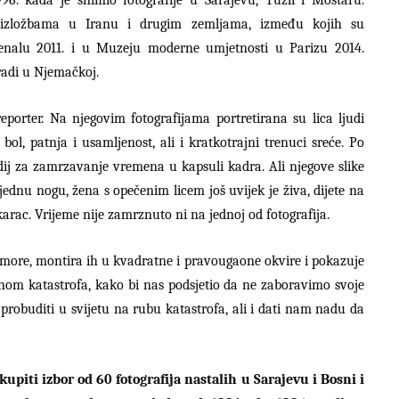
m izložbama u Iranu i drugim zemljama, između kojih su
jenalu 2011. i u Muzeju moderne umjetnosti u Parizu 2014.
radi u Njemačkoj.
eporter. Na njegovim fotografijama portretirana su lica ljudi
ol, patnja i usamljenost, ali i kratkotrajni trenuci sreće. Po
edij za zamrzavanje vremena u kapsuli kadra. Ali njegove slike
jednu nogu, žena s opečenim licem još uvijek je živa, dijete na
rac. Vrijeme nije zamrznuto ni na jednoj od fotografija.
more, montira ih u kvadratne i pravougaone okvire i pokazuje
om katastrofa, kako bi nas podsjetio da ne zaboravimo svoje
robuditi u svijetu na rubu katastrofa, ali i dati nam nadu da
kupiti izbor od 60 fotografija nastalih u Sarajevu i Bosni i