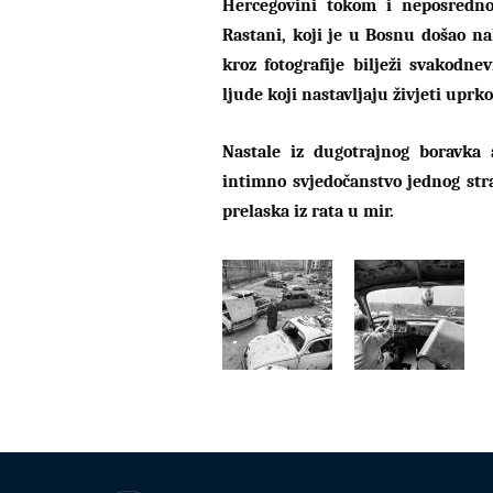
Hercegovini tokom i neposredno
Rastani, koji je u Bosnu došao n
kroz fotografije bilježi svakodne
ljude koji nastavljaju živjeti uprk
Nastale iz dugotrajnog boravka a
intimno svjedočanstvo jednog str
prelaska iz rata u mir.