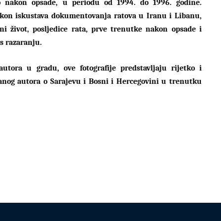
 nakon opsade, u periodu od 1994. do 1996. godine.
akon iskustava dokumentovanja ratova u Iranu i Libanu,
vni život, posljedice rata, prve trenutke nakon opsade i
os razaranju.
utora u gradu, ove fotografije predstavljaju rijetko i
anog autora o Sarajevu i Bosni i Hercegovini u trenutku