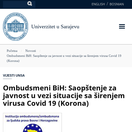
Skoči
ENGLISH
BOSNIAN
Pretraga
na
glavni
sadržaj
Univerzitet u Sarajevu
You
Početna
Novosti
Ombudsmeni BiH: Saopštenje za javnost u vezi situacije sa širenjem virusa Covid 19
are
(Korona)
here
VIJESTI UNSA
Ombudsmeni BiH: Saopštenje za
javnost u vezi situacije sa širenjem
virusa Covid 19 (Korona)