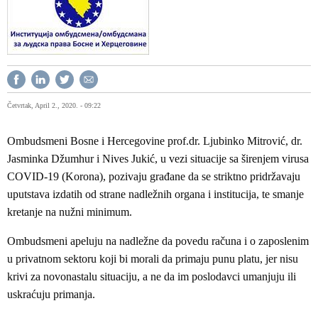
Četvrtak, April 2., 2020. - 09:22
Ombudsmeni Bosne i Hercegovine prof.dr. Ljubinko Mitrović, dr.
Jasminka Džumhur i Nives Jukić, u vezi situacije sa širenjem virusa
COVID-19 (Korona), pozivaju građane da se striktno pridržavaju
uputstava izdatih od strane nadležnih organa i institucija, te smanje
kretanje na nužni minimum.
Ombudsmeni apeluju na nadležne da povedu računa i o zaposlenim
u privatnom sektoru koji bi morali da primaju punu platu, jer nisu
krivi za novonastalu situaciju, a ne da im poslodavci umanjuju ili
uskraćuju primanja.