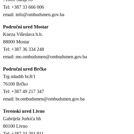
Tel: +387 33 666 006
email: info@ombudsmen.gov.ba
Područni ured Mostar
Kneza Višeslava b.b.
88000 Mostar
Tel: +387 36 334 248
email: mo.ombudsmen@ombudsmen.gov.ba
Područni ured Brčko
Trg mladih br.8/1
76100 Brčko
Tel: +387 49 217 347
email: br.ombudsmen@ombudsmen.gov.ba
Terenski ured Livno
Gabrijela Jurkića bb
80100 Livno
Tel: +387 34 201 911