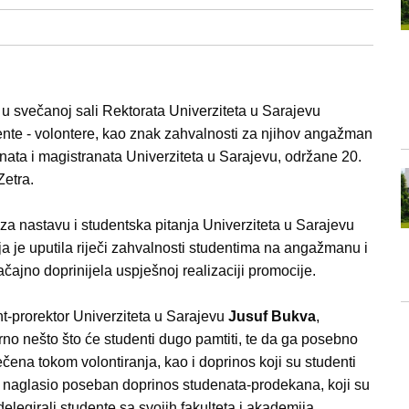
 u svečanoj sali Rektorata Univerziteta u Sarajevu
dente - volontere, kao znak zahvalnosti za njihov angažman
ta i magistranata Univerziteta u Sarajevu, održane 20.
etra.
 za nastavu i studentska pitanja Univerziteta u Sarajevu
oja je uputila riječi zahvalnosti studentima na angažmanu i
čajno doprinijela uspješnoj realizaciji promocije.
t-prorektor Univerziteta u Sarajevu
Jusuf Bukva
,
rno nešto što će studenti dugo pamtiti, te da ga posebno
tečena tokom volontiranja, kao i doprinos koji su studenti
je naglasio poseban doprinos studenata-prodekana, koji su
legirali studente sa svojih fakulteta i akademija.