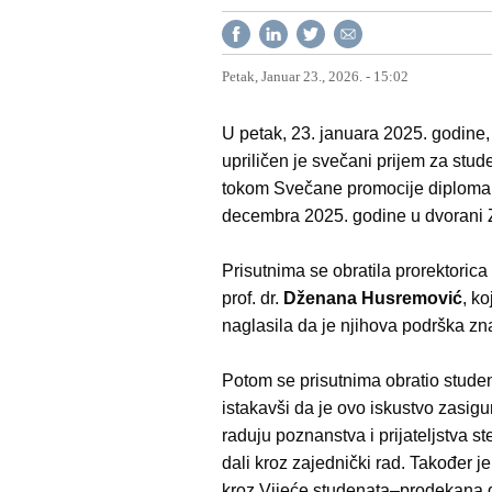
Petak, Januar 23., 2026. - 15:02
U petak, 23. januara 2025. godine,
upriličen je svečani prijem za stu
tokom Svečane promocije diplomana
decembra 2025. godine u dvorani Z
Prisutnima se obratila prorektorica
prof. dr.
Dženana Husremović
, k
naglasila da je njihova podrška zna
Potom se prisutnima obratio studen
istakavši da je ovo iskustvo zasigu
raduju poznanstva i prijateljstva s
dali kroz zajednički rad. Također 
kroz Vijeće studenata–prodekana de