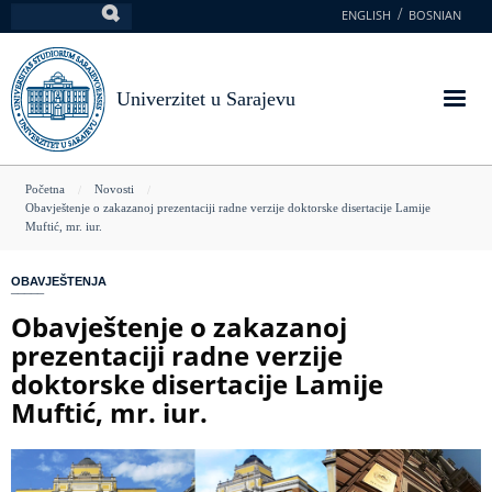
Skoči
ENGLISH
BOSNIAN
Pretraga
na
glavni
sadržaj
Univerzitet u Sarajevu
You
Početna
Novosti
Obavještenje o zakazanoj prezentaciji radne verzije doktorske disertacije Lamije
are
Muftić, mr. iur.
here
OBAVJEŠTENJA
Obavještenje o zakazanoj
prezentaciji radne verzije
doktorske disertacije Lamije
Muftić, mr. iur.