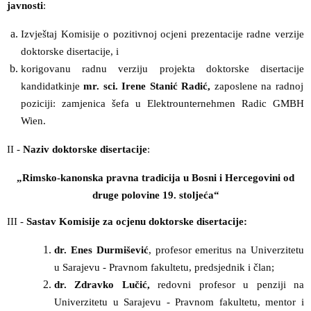
javnosti
:
Izvještaj Komisije o pozitivnoj ocjeni prezentacije radne verzije
doktorske disertacije, i
korigovanu radnu verziju projekta doktorske disertacije
kandidatkinje
mr. sci. Irene Stanić Radić,
zaposlene na radnoj
poziciji: zamjenica šefa u Elektrounternehmen Radic GMBH
Wien.
II -
Naziv doktorske disertacije
:
„Rimsko-kanonska pravna tradicija u Bosni i Hercegovini od
druge polovine 19. stoljeća“
III -
Sastav Komisije za ocjenu doktorske disertacije:
dr. Enes Durmišević
, profesor emeritus na Univerzitetu
u Sarajevu - Pravnom fakultetu, predsjednik i član;
dr. Zdravko Lučić,
redovni profesor u penziji na
Univerzitetu u Sarajevu - Pravnom fakultetu, mentor i