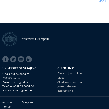
više >
Univerzitet u Sarajevu
SOCIAL
LINKS
UNIVERSITY OF SARAJEVO
QUICK LINKS
Direktorij kontakata
Obala Kulina bana 7/II
Mapa
71000 Sarajevo
Akademski kalendar
Bosna i Hercegovina
Telefon: +387 33 56 51 00
Javne nabavke
E-mail: javnost@unsa.ba
International
© Univerzitet u Sarajevu
Footer
Kontakt