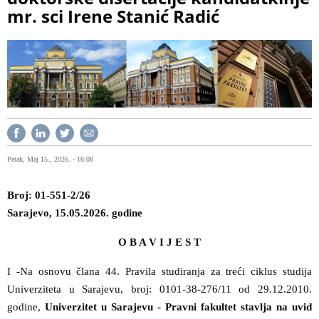
mr. sci Irene Stanić Radić
Petak, Maj 15., 2026. - 16:08
Broj: 01-551-2/26
Sarajevo, 15.05.2026. godine
O B A V I J E S T
I -
N
a osnovu člana 44. Pravila studiranja za treći ciklus studija
Univerziteta u Sarajevu, broj: 0101-38-276/11 od 29.12.2010.
godine,
Univerzitet u Sarajevu - Pravni fakultet stavlja na uvid