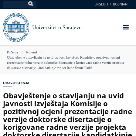
Skoči
ENGLISH
BOSNIAN
Pretraga
na
glavni
sadržaj
Univerzitet u Sarajevu
You
Početna
Novosti
Obavještenje o stavljanju na uvid javnosti Izvještaja Komisije o pozitivnoj ocjeni
are
prezentacije radne verzije doktorske disertacije o korigovane radne verzije projekta
doktorske disertacije kandidatkinje mr. sci Irene Stanić Radić
here
OBAVJEŠTENJA
Obavještenje o stavljanju na uvid
javnosti Izvještaja Komisije o
pozitivnoj ocjeni prezentacije radne
verzije doktorske disertacije o
korigovane radne verzije projekta
doktorske disertacije kandidatkinje