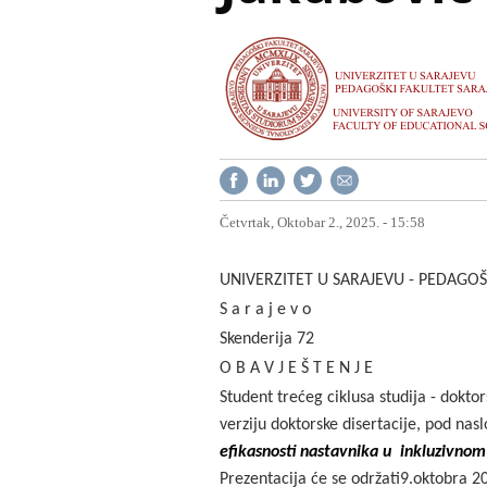
Četvrtak, Oktobar 2., 2025. - 15:58
UNIVERZITET U SARAJEVU - PEDAGOŠ
S a r a j e v o
Skenderija 72
O B A V J E Š T E N J E
Student trećeg ciklusa studija - dokto
verziju doktorske disertacije, pod na
efikasnosti nastavnika u inkluzivno
Prezentacija će se održati
9.
oktobra
2