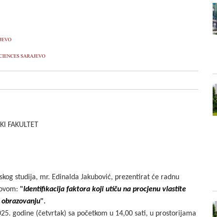
KI FAKULTET
rskog studija, mr. Edinalda Jakubović, prezentirat će radnu
slovom:
"
Identifikacija faktora koji utiču na procjenu vlastite
m obrazovanju
".
02
5
. godine (
četvrtak
) sa početkom u 1
4,
00 sati, u prostorijama