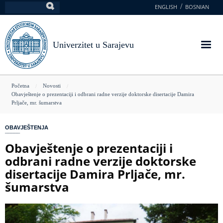
Skoči
ENGLISH
BOSNIAN
Pretraga
na
glavni
sadržaj
Univerzitet u Sarajevu
You
Početna
Novosti
Obavještenje o prezentaciji i odbrani radne verzije doktorske disertacije Damira
are
Prljače, mr. šumarstva
here
OBAVJEŠTENJA
Obavještenje o prezentaciji i
odbrani radne verzije doktorske
disertacije Damira Prljače, mr.
šumarstva