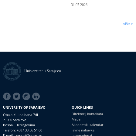
31.07.2026.
više >
Univerzitet u Sarajevu
SOCIAL
LINKS
UNIVERSITY OF SARAJEVO
QUICK LINKS
Direktorij kontakata
Obala Kulina bana 7/II
Mapa
71000 Sarajevo
Akademski kalendar
Bosna i Hercegovina
Telefon: +387 33 56 51 00
Javne nabavke
E-mail: javnost@unsa.ba
International