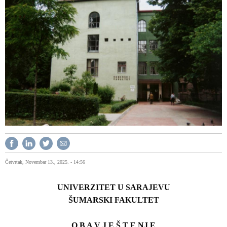
Četvrtak, Novembar 13., 2025. - 14:56
UNIVERZITET U SARAJEVU
ŠUMARSKI FAKULTET
O B A V J E Š T E NJ E