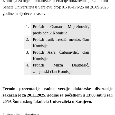
Komisija za ocjenu doktorske disertacije obrazovana je Odlukom
Senata Univerziteta u Sarajevu broj: 01-10-176/25 od 26.09.2025.
godine, u sljedećem sastavu:
1.
Prof.dr Osman Mujezinović,
predsjednik Komisije
2.
Prof.dr Tarik Treštić, mentor, član
Komisije
3.
Prof.dr Azra Čabaravdić, član
Komisije
4.
Prof.dr Mirza Dautbašić,
zamjenski član Komisije
Termin prezentacije radne verzije doktorske disertacije
zakazan je za 20.11.2025. godine sa početkom u 13:00 sati u sali
205A Šumarskog fakulteta Univerziteta u Sarajevu.
Univerzitet u Sarajevu