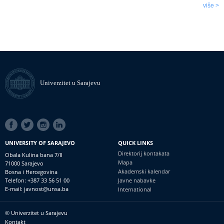
više >
Univerzitet u Sarajevu
SOCIAL
LINKS
UNIVERSITY OF SARAJEVO
QUICK LINKS
Direktorij kontakata
Obala Kulina bana 7/II
Mapa
71000 Sarajevo
Akademski kalendar
Bosna i Hercegovina
Telefon: +387 33 56 51 00
Javne nabavke
E-mail: javnost@unsa.ba
International
© Univerzitet u Sarajevu
Footer
Kontakt