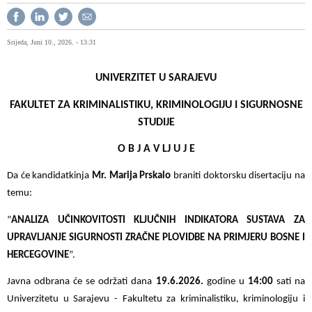
Srijeda, Juni 10., 2026. - 13:31
UNIVERZITET U SARAJEVU
FAKULTET ZA KRIMINALISTIKU, KRIMINOLOGIJU I SIGURNOSNE
STUDIJE
O B J A V LJ U J E
Da će kandidatkinja
Mr. Marija Prskalo
braniti doktorsku disertaciju na
temu:
”
ANALIZA UČINKOVITOSTI KLJUČNIH INDIKATORA SUSTAVA ZA
UPRAVLJANJE SIGURNOSTI ZRAČNE PLOVIDBE NA PRIMJERU BOSNE I
HERCEGOVINE
”.
Javna odbrana će se održati dana
19.6.2026.
godine u
14:00
sati na
Univerzitetu u Sarajevu - Fakultetu za kriminalistiku, kriminologiju i