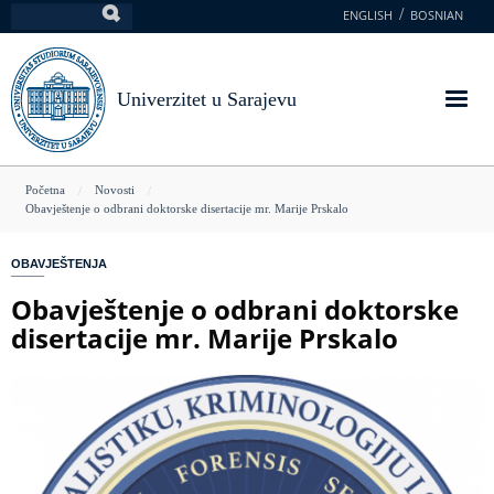
Skoči
ENGLISH
BOSNIAN
Pretraga
na
glavni
sadržaj
Univerzitet u Sarajevu
You
Početna
Novosti
Obavještenje o odbrani doktorske disertacije mr. Marije Prskalo
are
here
OBAVJEŠTENJA
Obavještenje o odbrani doktorske
disertacije mr. Marije Prskalo