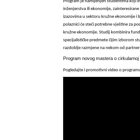
Program je namijenjen studentima koji im
inženjerstva ili ekonomije, zainteresiran
izazovima u sektoru kružne ekonomije i b
polaznici će steći potrebne vještine za
kružne ekonomije. Studij kombinira fund
specijalističke predmete čijim izborom stu
razdoblje razmjene na nekom od partners
Program novog mastera o cirkularnoj 
Pogledajte i promotivni video o program