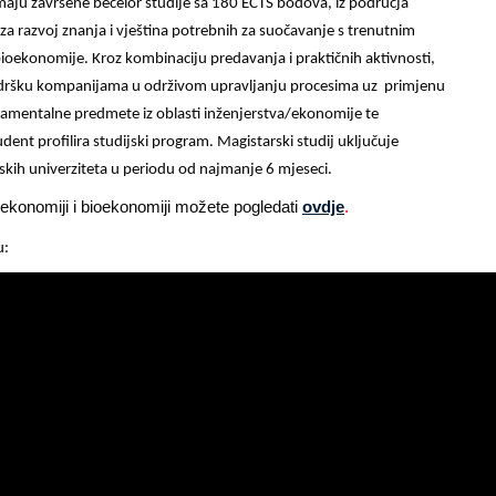
aju završene bečelor studije sa 180 ECTS bodova, iz područja
e za razvoj znanja i vještina potrebnih za suočavanje s trenutnim
ioekonomije. Kroz kombinaciju predavanja i praktičnih aktivnosti,
 podršku kompanijama u održivom upravljanju procesima uz primjenu
amentalne predmete iz oblasti inženjerstva/ekonomije te
dent profilira studijski program. Magistarski studij uključuje
kih univerziteta u periodu od najmanje 6 mjeseci.
ekonomiji i bioekonomiji možete pogledati
ovdje
.
u: