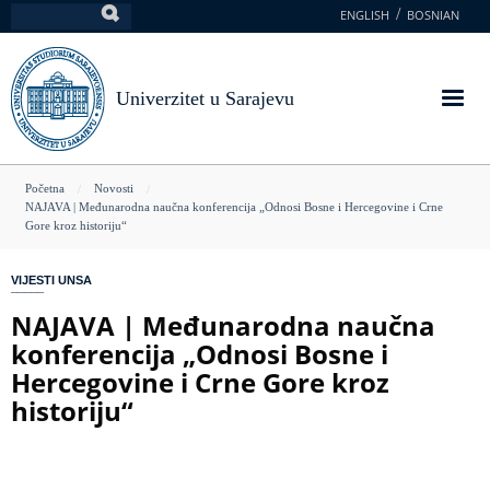
Skoči
ENGLISH
BOSNIAN
Pretraga
na
glavni
sadržaj
Univerzitet u Sarajevu
You
Početna
Novosti
NAJAVA | Međunarodna naučna konferencija „Odnosi Bosne i Hercegovine i Crne
are
Gore kroz historiju“
here
VIJESTI UNSA
NAJAVA | Međunarodna naučna
konferencija „Odnosi Bosne i
Hercegovine i Crne Gore kroz
historiju“