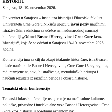
HISTORIJU
Sarajevo, 18–19. novembar 2026.
Univerzitet u Sarajevu – Institut za historiju i Filozofski fakultet
Univerziteta Crne Gore u Nikšiću upućuju
javni poziv
naučnim i
istraživačkim radnicima za učešće na međunarodnoj naučnoj
konferenciji
„Odnosi Bosne i Hercegovine i Crne Gore kroz
historiju“
, koja će se održati u Sarajevu 18–19. novembra 2026.
godine.
Konferencija ima za cilj da okupi istaknute historičare, istraživače i
mlade naučnike iz Bosne i Hercegovine, Crne Gore i šireg regiona,
radi razmjene najnovijih istraživanja, metodoloških pristupa i
naučnih rezultata iz različitih perioda i oblasti historije.
Tematski okvir konferencije
Tematski fokus konferencije usmjeren je na međusobne kulturne,
političke, privredne i intelektualne veze Bosne i Hercegovine i Crne
Gore kroz historiju, s posebnim akcentom na: