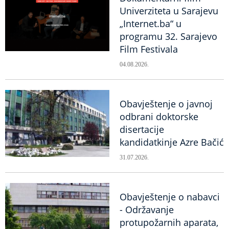
Univerziteta u Sarajevu
„Internet.ba“ u
programu 32. Sarajevo
Film Festivala
04.08.2026.
Obavještenje o javnoj
odbrani doktorske
disertacije
kandidatkinje Azre Bačić
31.07.2026.
Obavještenje o nabavci
- Održavanje
protupožarnih aparata,