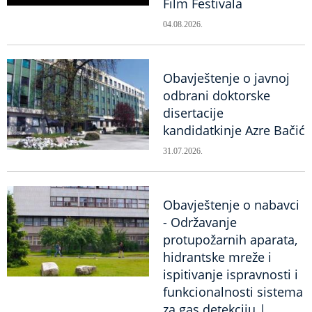
Film Festivala
04.08.2026.
Obavještenje o javnoj
odbrani doktorske
disertacije
kandidatkinje Azre Bačić
31.07.2026.
Obavještenje o nabavci
- Održavanje
protupožarnih aparata,
hidrantske mreže i
ispitivanje ispravnosti i
funkcionalnosti sistema
za gas detekciju |