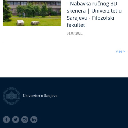
- Nabavka ručnog 3D
skenera | Univerzitet u
Sarajevu - Filozofski
fakultet
31.07.2026.
više >
Univerzitet u Sarajevu
SOCIAL
LINKS