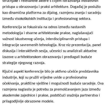
stručnjake i relevantne aktere s ciljem istraživanja inovativnih
pristupa u obrazovanju i praksi arhitekture. Događaj je poslužio
kao dinamična platforma za dijalog, razmjenu znanja i saradnju
između visokoškolskih institucija i profesionalnog sektora.
Konferencija se fokusirala na odnos između nastavnih
metodologija i stvarne arhitektonske prakse, naglašavajući
važnost iskustvenog učenja, interdisciplinarnih pristupa i
integracije savremenih tehnologija. Kroz niz prezentacija, panel
diskusija i interaktivnih sesija, učesnici su analizirali aktuelne
izazove u arhitektonskom obrazovanju i predlagali buduće
strategije njegovog razvoja.
Ključni aspekt konferencije bilo je aktivno učešće predstavnika
industrije, koji su pružili vrijedne uvide u profesionalna
očekivanja, praktične vještine i mogućnosti buduće saradnje. Ova
razmjena naglasila je potrebu za premošćavanjem jaza između
akademske zajednice i prakse, podstičući snažnija partnerstva i
prilagodljivije obrazovne modele.