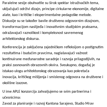
Paralelne sesije obuhvatile su širok spektar istraživačkih tema,
uključujući održivi dizajn, principe cirkularne ekonomije, digitalne
alate, kao i kritičke i eksperimentalne pedagoške metode.
Diskusije su se također bavile društveno odgovornim dizajnom,
transformacijom naslijeđa i inovativnim studijskim praksama,
odražavajući raznolikost i kompleksnost savremenog
arhitektonskog diskursa.
Konferencija je zaključena zajedničkom refleksijom o postignutim
rezultatima i budućim pravcima, naglašavajući važnost
kontinuirane međunarodne saradnje i razvoja prilagodljivih, na
praksi zasnovanih obrazovnih okvira. Sveukupno, događaj je
istakao ulogu arhitektonskog obrazovanja kao pokretača
inovacija, kritičkog mišljenja i smislenog odgovora na društvene i
okolišne izazove.
U ime APLE konzorcija zahvaljujemo se svim partnerima i
učesnicima:
Zavod za planiranje i razvoj Kantona Sarajevo, Studio Mrav