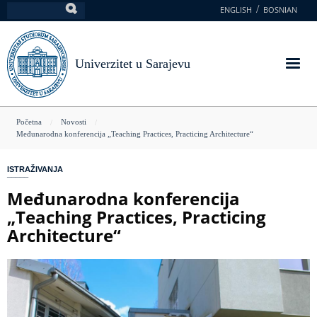
Skoči
ENGLISH
BOSNIAN
Pretraga
na
glavni
sadržaj
Univerzitet u Sarajevu
You
Početna
Novosti
Međunarodna konferencija „Teaching Practices, Practicing Architecture“
are
here
ISTRAŽIVANJA
Međunarodna konferencija
„Teaching Practices, Practicing
Architecture“