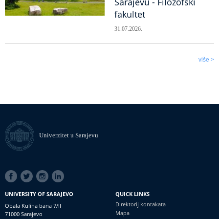
Sarajevu - Filozofski
fakultet
31.07.2026.
više >
Univerzitet u Sarajevu
SOCIAL
LINKS
UNIVERSITY OF SARAJEVO
QUICK LINKS
Direktorij kontakata
Obala Kulina bana 7/II
Mapa
71000 Sarajevo