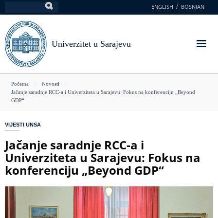
Skoči
ENGLISH
BOSNIAN
Pretraga
na
glavni
sadržaj
Univerzitet u Sarajevu
You
Početna
Novosti
Jačanje saradnje RCC-a i Univerziteta u Sarajevu: Fokus na konferenciju „Beyond
are
GDP“
here
VIJESTI UNSA
Jačanje saradnje RCC-a i
Univerziteta u Sarajevu: Fokus na
konferenciju „Beyond GDP“