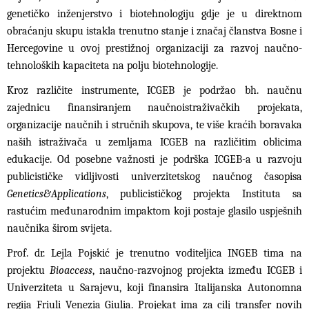
genetičko inženjerstvo i biotehnologiju gdje je u direktnom
obraćanju skupu istakla trenutno stanje i značaj članstva Bosne i
Hercegovine u ovoj prestižnoj organizaciji za razvoj naučno-
tehnoloških kapaciteta na polju biotehnologije.
Kroz različite instrumente, ICGEB je podržao bh. naučnu
zajednicu finansiranjem naučnoistraživačkih projekata,
organizacije naučnih i stručnih skupova, te više kraćih boravaka
naših istraživača u zemljama ICGEB na različitim oblicima
edukacije. Od posebne važnosti je podrška ICGEB-a u razvoju
publicističke vidljivosti univerzitetskog naučnog časopisa
Genetics&Applications
, publicističkog projekta Instituta sa
rastućim međunarodnim impaktom koji postaje glasilo uspješnih
naučnika širom svijeta.
Prof. dr. Lejla Pojskić je trenutno voditeljica INGEB tima na
projektu
Bioaccess
, naučno-razvojnog projekta između ICGEB i
Univerziteta u Sarajevu, koji finansira Italijanska Autonomna
regija Friuli Venezia Giulia. Projekat ima za cilj transfer novih