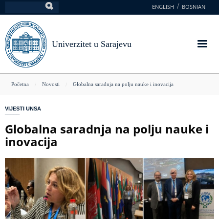
Skoči
ENGLISH
BOSNIAN
Pretraga
na
glavni
sadržaj
Univerzitet u Sarajevu
You
Početna
Novosti
Globalna saradnja na polju nauke i inovacija
are
VIJESTI UNSA
here
Globalna saradnja na polju nauke i
inovacija