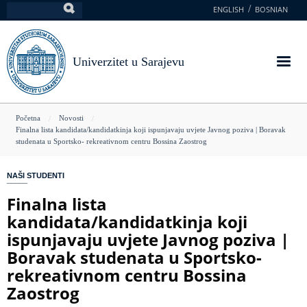
Skoči
ENGLISH
BOSNIAN
Pretraga
na
glavni
sadržaj
Univerzitet u Sarajevu
You
Početna
Novosti
Finalna lista kandidata/kandidatkinja koji ispunjavaju uvjete Javnog poziva | Boravak
are
studenata u Sportsko- rekreativnom centru Bossina Zaostrog
here
NAŠI STUDENTI
Finalna lista
kandidata/kandidatkinja koji
ispunjavaju uvjete Javnog poziva |
Boravak studenata u Sportsko-
rekreativnom centru Bossina
Zaostrog