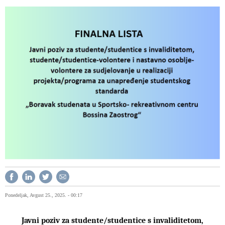
Ponedeljak, Avgust 25., 2025. - 00:17
Javni poziv za studente/studentice s invaliditetom,