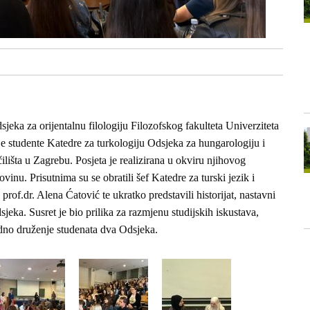
sjeka za orijentalnu filologiju Filozofskog fakulteta Univerziteta
je studente Katedre za turkologiju Odsjeka za hungarologiju i
ilišta u Zagrebu. Posjeta je realizirana u okviru njihovog
inu. Prisutnima su se obratili šef Katedre za turski jezik i
prof.dr. Alena Ćatović te ukratko predstavili historijat, nastavni
sjeka. Susret je bio prilika za razmjenu studijskih iskustava,
dno druženje studenata dva Odsjeka.