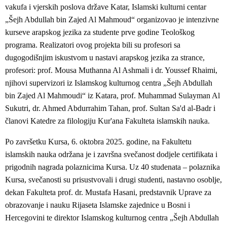
vakufa i vjerskih poslova države Katar, Islamski kulturni centar
„Šejh Abdullah bin Zajed Al Mahmoud“ organizovao je intenzivne
kurseve arapskog jezika za studente prve godine Teološkog
programa. Realizatori ovog projekta bili su profesori sa
dugogodišnjim iskustvom u nastavi arapskog jezika za strance,
profesori: prof. Mousa Muthanna Al Ashmali i dr. Youssef Rhaimi,
njihovi supervizori iz Islamskog kulturnog centra „Šejh Abdullah
bin Zajed Al Mahmoudi“ iz Katara, prof. Muhammad Sulayman Al
Sukutri, dr. Ahmed Abdurrahim Tahan, ­­­prof. Sultan Sa'd al-Badr i
članovi Katedre za filologiju Kur'ana Fakulteta islamskih nauka.
Po završetku Kursa, 6. oktobra 2025. godine, na Fakultetu
islamskih nauka održana je i završna svečanost dodjele certifikata i
prigodnih nagrada polaznicima Kursa. Uz 40 studenata – polaznika
Kursa, svečanosti su prisustvovali i drugi studenti, nastavno osoblje,
dekan Fakulteta prof. dr. Mustafa Hasani, predstavnik Uprave za
obrazovanje i nauku Rijaseta Islamske zajednice u Bosni i
Hercegovini te direktor Islamskog kulturnog centra „Šejh Abdullah