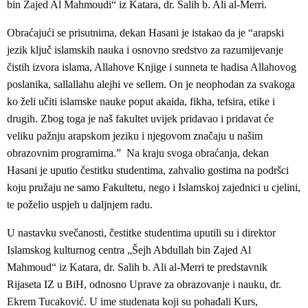
bin Zajed Al Mahmoudi“ iz Katara, dr. Salih b. Ali al-Merri.
Obraćajući se prisutnima, dekan Hasani je istakao da je “arapski
jezik ključ islamskih nauka i osnovno sredstvo za razumijevanje
čistih izvora islama, Allahove Knjige i sunneta te hadisa Allahovog
poslanika, sallallahu alejhi ve sellem. On je neophodan za svakoga
ko želi učiti islamske nauke poput akaida, fikha, tefsira, etike i
drugih. Zbog toga je naš fakultet uvijek pridavao i pridavat će
veliku pažnju arapskom jeziku i njegovom značaju u našim
obrazovnim programima.” Na kraju svoga obraćanja, dekan
Hasani je uputio čestitku studentima, zahvalio gostima na podršci
koju pružaju ne samo Fakultetu, nego i Islamskoj zajednici u cjelini,
te poželio uspjeh u daljnjem radu.
U nastavku svečanosti, čestitke studentima uputili su i direktor
Islamskog kulturnog centra „Šejh Abdullah bin Zajed Al
Mahmoud“ iz Katara, dr. Salih b. Ali al-Merri te predstavnik
Rijaseta IZ u BiH, odnosno Uprave za obrazovanje i nauku, dr.
Ekrem Tucaković. U ime studenata koji su pohađali Kurs,