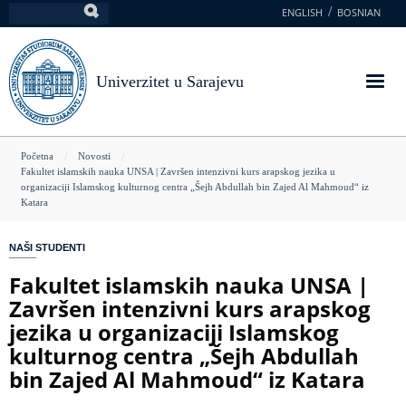
Skoči
ENGLISH
BOSNIAN
Pretraga
na
glavni
sadržaj
Univerzitet u Sarajevu
You
Početna
Novosti
Fakultet islamskih nauka UNSA | Završen intenzivni kurs arapskog jezika u
are
organizaciji Islamskog kulturnog centra „Šejh Abdullah bin Zajed Al Mahmoud“ iz
Katara
here
NAŠI STUDENTI
Fakultet islamskih nauka UNSA |
Završen intenzivni kurs arapskog
jezika u organizaciji Islamskog
kulturnog centra „Šejh Abdullah
bin Zajed Al Mahmoud“ iz Katara