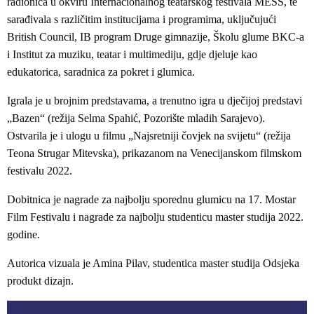
radionica u okviru Internacionalnog teatarskog festivala MESS, te
sarađivala s različitim institucijama i programima, uključujući
British Council, IB program Druge gimnazije, Školu glume BKC-a
i Institut za muziku, teatar i multimediju, gdje djeluje kao
edukatorica, saradnica za pokret i glumica.
Igrala je u brojnim predstavama, a trenutno igra u dječijoj predstavi
„Bazen“ (režija Selma Spahić, Pozorište mladih Sarajevo).
Ostvarila je i ulogu u filmu „Najsretniji čovjek na svijetu“ (režija
Teona Strugar Mitevska), prikazanom na Venecijanskom filmskom
festivalu 2022.
Dobitnica je nagrade za najbolju sporednu glumicu na 17. Mostar
Film Festivalu i nagrade za najbolju studenticu master studija 2022.
godine.
Autorica vizuala je Amina Pilav, studentica master studija Odsjeka
produkt dizajn.