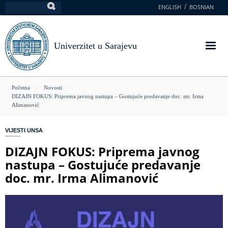
Skoči
ENGLISH
BOSNIAN
Pretraga
na
glavni
sadržaj
Univerzitet u Sarajevu
You
Početna
Novosti
DIZAJN FOKUS: Priprema javnog nastupa – Gostujuće predavanje doc. mr. Irma
are
Alimanović
here
VIJESTI UNSA
DIZAJN FOKUS: Priprema javnog
nastupa – Gostujuće predavanje
doc. mr. Irma Alimanović