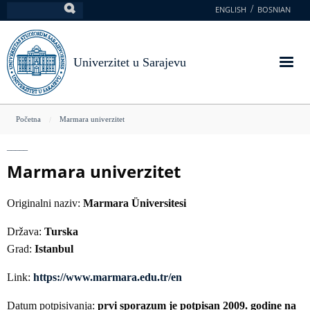
Skoči
ENGLISH
BOSNIAN
Pretraga
na
glavni
sadržaj
Univerzitet u Sarajevu
You
Početna
Marmara univerzitet
are
here
Marmara univerzitet
Originalni naziv:
Marmara Üniversitesi
Država:
Turska
Grad:
Istanbul
Link:
https://www.marmara.edu.tr/en
Datum potpisivanja:
prvi sporazum je potpisan 2009. godine na