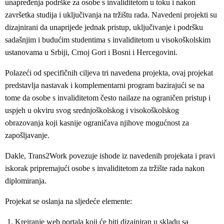
unapređenja podrške za osobe s invaliditetom u toku i nakon
završetka studija i uključivanja na tržištu rada. Navedeni projekti su
dizajnirani da unaprijede jednak pristup, uključivanje i podršku
sadašnjim i budućim studentima s invaliditetom u visokoškolskim
ustanovama u Srbiji, Crnoj Gori i Bosni i Hercegovini.
Polazeći od specifičnih ciljeva tri navedena projekta, ovaj projekat
predstavlja nastavak i komplementarni program bazirajući se na
tome da osobe s invaliditetom često nailaze na ograničen pristup i
uspjeh u okviru svog srednjoškolskog i visokoškolskog
obrazovanja koji kasnije ograničava njihove mogućnost za
zapošljavanje.
Dakle, Trans2Work povezuje ishode iz navedenih projekata i pravi
iskorak pripremajući osobe s invaliditetom za tržište rada nakon
diplomiranja.
Projekat se oslanja na sljedeće elemente:
Kreiranje web portala koji će biti dizajniran u skladu sa