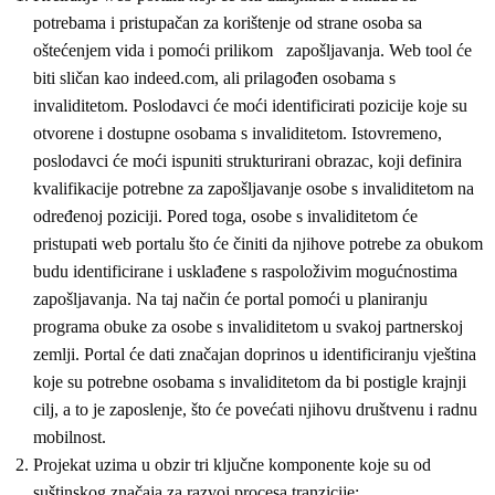
potrebama i pristupačan za korištenje od strane osoba sa
oštećenjem vida i pomoći prilikom zapošljavanja. Web tool će
biti sličan kao indeed.com, ali prilagođen osobama s
invaliditetom. Poslodavci će moći identificirati pozicije koje su
otvorene i dostupne osobama s invaliditetom. Istovremeno,
poslodavci će moći ispuniti strukturirani obrazac, koji definira
kvalifikacije potrebne za zapošljavanje osobe s invaliditetom na
određenoj poziciji. Pored toga, osobe s invaliditetom će
pristupati web portalu što će činiti da njihove potrebe za obukom
budu identificirane i usklađene s raspoloživim mogućnostima
zapošljavanja. Na taj način će portal pomoći u planiranju
programa obuke za osobe s invaliditetom u svakoj partnerskoj
zemlji. Portal će dati značajan doprinos u identificiranju vještina
koje su potrebne osobama s invaliditetom da bi postigle krajnji
cilj, a to je zaposlenje, što će povećati njihovu društvenu i radnu
mobilnost.
Projekat uzima u obzir tri ključne komponente koje su od
suštinskog značaja za razvoj procesa tranzicije: