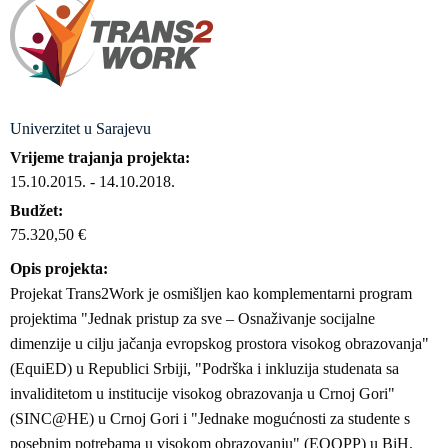
Univerzitet u Sarajevu
Vrijeme trajanja projekta
15.10.2015.
-
14.10.2018.
Budžet
75.320,50 €
Opis projekta
Projekat Trans2Work je osmišljen kao komplementarni program
projektima "Jednak pristup za sve – Osnaživanje socijalne
dimenzije u cilju jačanja evropskog prostora visokog obrazovanja"
(EquiED) u Republici Srbiji, "Podrška i inkluzija studenata sa
invaliditetom u institucije visokog obrazovanja u Crnoj Gori"
(SINC@HE) u Crnoj Gori i "Jednake mogućnosti za studente s
posebnim potrebama u visokom obrazovanju" (EQOPP) u BiH.