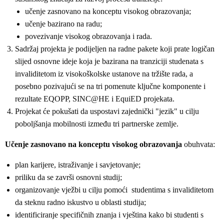
učenje zasnovano na konceptu visokog obrazovanja;
učenje bazirano na radu;
povezivanje visokog obrazovanja i rada.
Sadržaj projekta je podijeljen na radne pakete koji prate logičan
slijed osnovne ideje koja je bazirana na tranziciji studenata s
invaliditetom iz visokoškolske ustanove na tržište rada, a
posebno pozivajući se na tri pomenute ključne komponente i
rezultate EQOPP, SINC@HE i EquiED projekata.
Projekat će pokušati da uspostavi zajednički "jezik" u cilju
poboljšanja mobilnosti između tri partnerske zemlje.
Učenje zasnovano na konceptu visokog obrazovanja
obuhvata:
plan karijere, istraživanje i savjetovanje;
priliku da se završi osnovni studij;
organizovanje vježbi u cilju pomoći studentima s invaliditetom
da steknu radno iskustvo u oblasti studija;
identificiranje specifičnih znanja i vještina kako bi studenti s