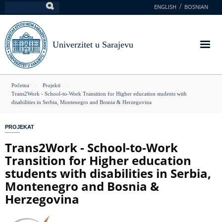
Skoči
ENGLISH
BOSNIAN
Pretraga
na
glavni
sadržaj
Univerzitet u Sarajevu
You
Početna
Projekti
Trans2Work - School-to-Work Transition for Higher education students with
are
disabilities in Serbia, Montenegro and Bosnia & Herzegovina
here
PROJEKAT
Trans2Work - School-to-Work
Transition for Higher education
students with disabilities in Serbia,
Montenegro and Bosnia &
Herzegovina