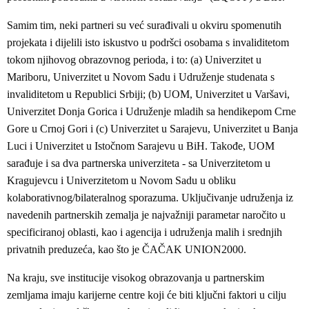
Samim tim, neki partneri su već surađivali u okviru spomenutih
projekata i dijelili isto iskustvo u podršci osobama s invaliditetom
tokom njihovog obrazovnog perioda, i to: (a) Univerzitet u
Mariboru, Univerzitet u Novom Sadu i Udruženje studenata s
invaliditetom u Republici Srbiji; (b) UOM, Univerzitet u Varšavi,
Univerzitet Donja Gorica i Udruženje mladih sa hendikepom Crne
Gore u Crnoj Gori i (c) Univerzitet u Sarajevu, Univerzitet u Banja
Luci i Univerzitet u Istočnom Sarajevu u BiH. Takođe, UOM
sarađuje i sa dva partnerska univerziteta - sa Univerzitetom u
Kragujevcu i Univerzitetom u Novom Sadu u obliku
kolaborativnog/bilateralnog sporazuma. Uključivanje udruženja iz
navedenih partnerskih zemalja je najvažniji parametar naročito u
specificiranoj oblasti, kao i agencija i udruženja malih i srednjih
privatnih preduzeća, kao što je ČAČAK UNION2000.
Na kraju, sve institucije visokog obrazovanja u partnerskim
zemljama imaju karijerne centre koji će biti ključni faktori u cilju