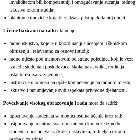
invaliditetom bili kompetentniji i omogućavanje sticanja radnog
iskustva tokom studija;
planiranje tranzicije koja bi olakšala pristup dodatnoj obuci.
Učenje bazirano na radu
uključuje:
radno iskustvo, koje je u koordinaciji s učenjem u školskom
okruženju i relevantno za osnovni studij;
radno mjesto pod mentorstvom od strane pojedinca koji je veza
između studenta i poslodavaca, škola, nastavnika, roditelja i
ostalih resursa iz zajednice;
instrukcije u odnosu na opšte kompetencije na radnom mjestu;
iskustvo i razumijevanje svih aspekata privredne djelatnosti.
Povezivanje visokog obrazovanja i rada
mora da sadrži:
upoznavanje studenata sa mogućnostima učenja kroz rad;
osiguravanje mentora svakom studentu kao veze između
studenta i poslodavaca, škole, nastavnika, roditelja i drugih
osoba u zajednici;