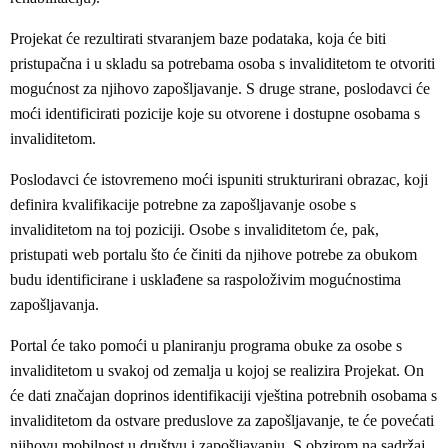
Projekat će rezultirati stvaranjem baze podataka, koja će biti
pristupačna i u skladu sa potrebama osoba s invaliditetom te otvoriti
mogućnost za njihovo zapošljavanje. S druge strane, poslodavci će
moći identificirati pozicije koje su otvorene i dostupne osobama s
invaliditetom.
Poslodavci će istovremeno moći ispuniti strukturirani obrazac, koji
definira kvalifikacije potrebne za zapošljavanje osobe s
invaliditetom na toj poziciji. Osobe s invaliditetom će, pak,
pristupati web portalu što će činiti da njihove potrebe za obukom
budu identificirane i usklađene sa raspoloživim mogućnostima
zapošljavanja.
Portal će tako pomoći u planiranju programa obuke za osobe s
invaliditetom u svakoj od zemalja u kojoj se realizira Projekat. On
će dati značajan doprinos identifikaciji vještina potrebnih osobama s
invaliditetom da ostvare preduslove za zapošljavanje, te će povećati
njihovu mobilnost u društvu i zapošljavanju. S obzirom na sadržaj