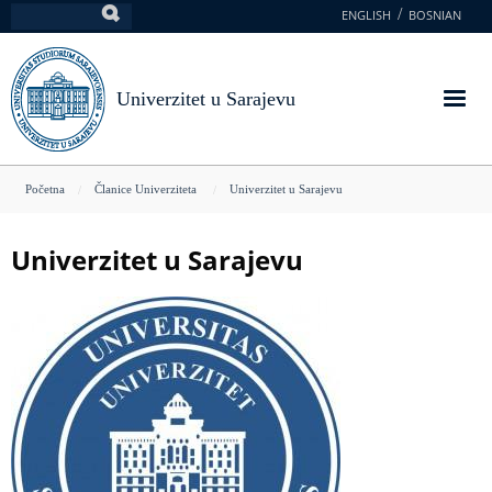
Skoči
ENGLISH
BOSNIAN
Pretraga
na
glavni
sadržaj
Univerzitet u Sarajevu
You
Početna
Članice Univerziteta
Univerzitet u Sarajevu
are
here
Univerzitet u Sarajevu