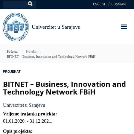
Skoči
ENGLISH
BOSNIAN
Pretraga
na
glavni
sadržaj
Univerzitet u Sarajevu
You
Početna
Projekti
BITNET – Business, Innovation and Technology Network FBiH
are
here
PROJEKAT
BITNET – Business, Innovation and
Technology Network FBiH
Univerzitet u Sarajevu
Vrijeme trajanja projekta
01.01.2020.
-
31.12.2021.
Opis projekta