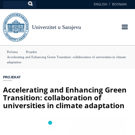
Skoči
ENGLISH
BOSNIAN
Pretraga
na
glavni
sadržaj
Univerzitet u Sarajevu
You
Početna
Projekti
Accelerating and Enhancing Green Transition: collaboration of universities in climate
are
adaptation
here
PROJEKAT
Accelerating and Enhancing Green
Transition: collaboration of
universities in climate adaptation