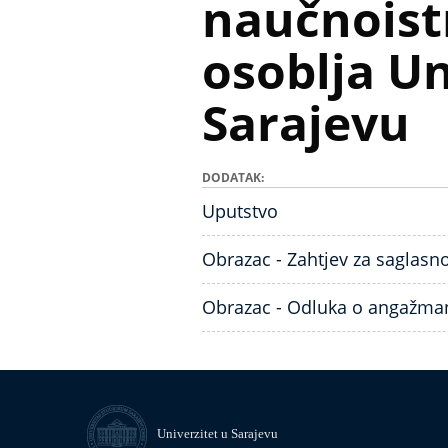
naučnoist
osoblja Un
Sarajevu
DODATAK
Uputstvo
Obrazac - Zahtjev za saglas
Obrazac - Odluka o angažma
Univerzitet u Sarajevu