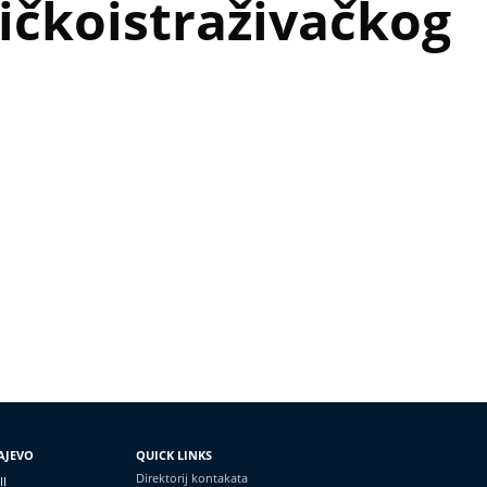
ičkoistraživačkog
AJEVO
QUICK LINKS
Direktorij kontakata
II