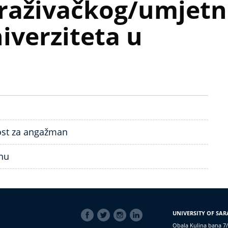
raživačkog/umjetn
iverziteta u
nost za angažman
nu
SOCIAL
UNIVERSITY OF SAR
LINKS
Obala Kulina bana 7/